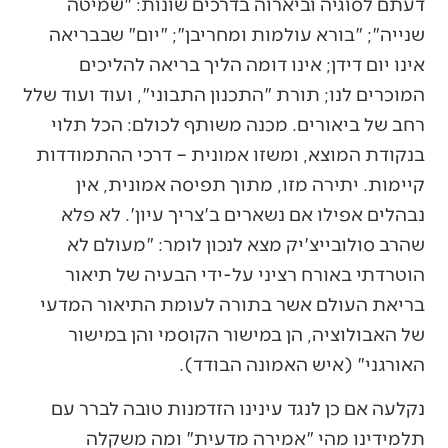
דעתם לסוגיה וביארוה בדרכים שונות: "שמיטה
שנייה"; "בורא עולמות ומחריבן"; "יום" שבבריאה
אינו יום דידן; אינו דומה הליך בריאה להליכים
המוכרים לנו; תורת "התכנון התבוני", ועוד ועוד שלל
רחב של ביאורים. מכנה משותף לכולם: הכל תלוי
בנקודת המוצא, ומשזו אמונית – דרכי ההתמודדות
קיימות. יתירה מזו, מתוך תפיסה אמונית, אין
נבהלים אפילו אם נשארים ב'צריך עיון'. לא פלא
שהרב סולובייצ'יק מצא לנכון לומר: "מעולם לא
הוטרדתי באורח רציני על-ידי הבעיה של תיאור
בריאת העולם אשר בתורה לעומת התיאור המדעי
של האבולוציה, הן במישור הקוסמי והן במישור
האורגני" (איש האמונה הבודד).
נקלעה אם כן לנגד עינינו הזדמנות טובה לברר עם
תלמידינו מהי "אמירה מדעית" ומה משקלה