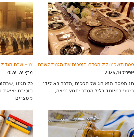
פסח תשפ״ו: ליל הסדר: הופכים את הגנות לשבח
צו – שבת הגדול
אפריל 13, 2026
מרץ 26, 2026
‬ביטוי‭ ‬במיוחד‭ ‬בליל‭ ‬הסדר‭: ‬חמץ‭ ‬ומצה‭,
‬ממצרים‭