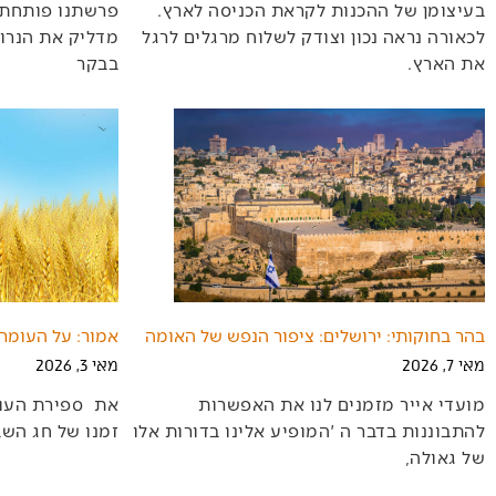
בעיצומן‭ ‬של‭ ‬ההכנות‭ ‬לקראת‭ ‬הכניסה‭ ‬לארץ‭.
‬את‭ ‬הארץ‭.
‬בבקר‭
בהר בחוקותי: ירושלים: ציפור הנפש של האומה
אמור: על העומר,
מאי 7, 2026
מאי 3, 2026
‬זמנו‭ ‬של‭ ‬חג‭ ‬השבועות‭. ‬הספירה‭ ‬היא‭ ‬אל‭
‬של‭ ‬גאולה‭,