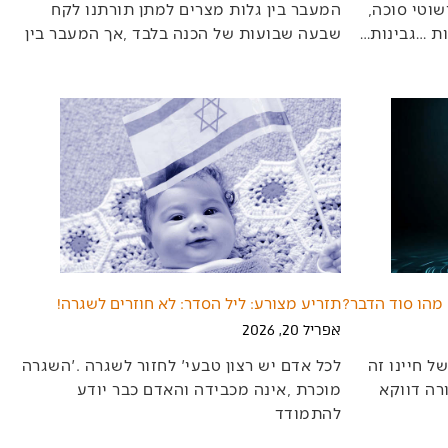
לכל‭ ‬חג‭ ‬האווירה‭ ‬המקדימה‭ ‬לו‭, ‬קישוטי‭ ‬סוכה‭,
‬תחפושות‭, ‬חנוכיות‭, ‬ולחג‭ ‬השבועות‭… ‬גבינות‭…
‬שבעה‭ ‬שבועות‭ ‬של‭ ‬הכנה‭ ‬בלבד‭, ‬אך‭ ‬המעבר‭ ‬בין‭
 מהו סוד הדבר?
תזריע מצורע: ליל הסדר: לא חוזרים לשגרה!
אפריל 20, 2026
‬להתמודד‭