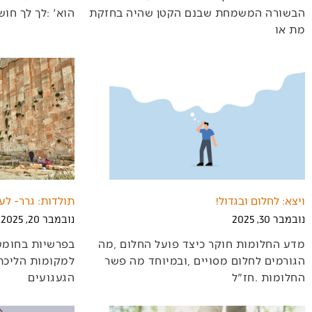
‬הוא‭: '‬לך‭ ‬לך‭ ‬חושך‭ ‬זהו‭ ‬הוא‭ ‬חג‭ ‬של‭
‬מת‭ ‬או‭
ויצא: לחלום ובגדול!
תולדות: גרר- לע
נובמבר 30, 2025
נובמבר 20, 2025
‬החלומות‭. ‬חז"ל‭
‬הגעגועים‭