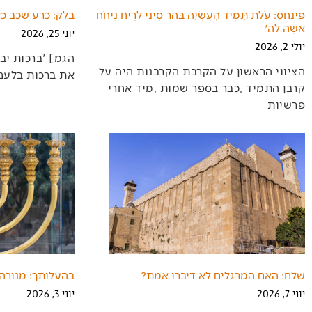
פינחס: עֹלַת תָּמִיד הָעֲשֻׂיָה בְּהַר סִינַי לְרֵיחַ נִיחֹחַ
בלק: כרע שכב כא
אִשֶּׁה לה׳
יוני 25, 2026
יולי 2, 2026
‬את‭ ‬ברכות‭ ‬בלעם‭ ‬בפרשת‭ ‬קריאת‭ ‬שמע‭ ‬אך‭ ‬בגלל‭
‬פרשיות‭
שלח: האם המרגלים לא דיברו אמת?
בהעלותך: מנורה 
יוני 7, 2026
יוני 3, 2026