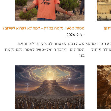
תקן
מטות מסעי: נקמה במדין – למה לא לקרוא לשלום?
יולי 9, 2026
‬בני‭