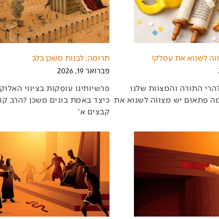
ווה לשנוא את עמלק!
תרומה: לבנות משכן בלב
פברואר 19, 2026
‬קבצים‭ ‬א‮'‬‭