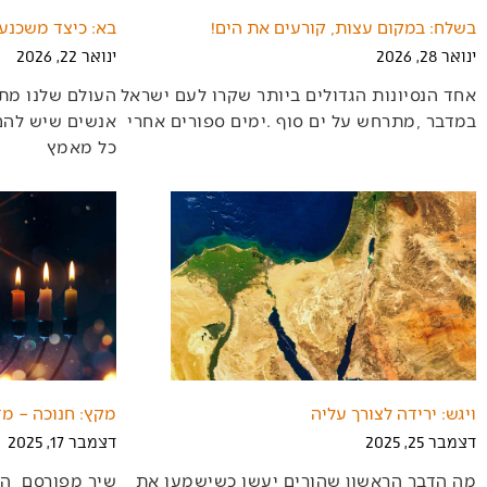
בשלח: במקום עצות, קורעים את הים!
בא: כיצד משכנע
ינואר 28, 2026
ינואר 22, 2026
‬במדבר‭, ‬מתרחש‭ ‬על‭ ‬ים‭ ‬סוף‭. ‬ימים‭ ‬ספורים‭ ‬אחרי‭
‬כל‭ ‬מאמץ‭
ויגש: ירידה לצורך עליה
מקץ: חנוכה – מ
דצמבר 25, 2025
דצמבר 17, 2025