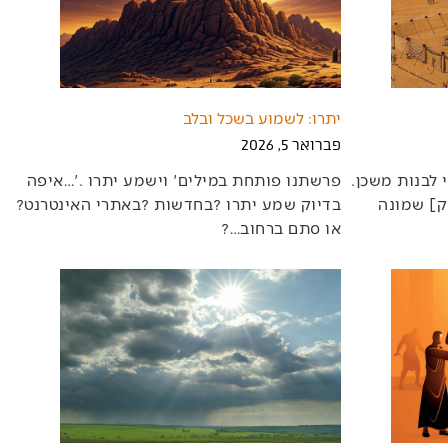
יתרו: לשמוע בשכל ובלב
פברואר 5, 2026
פרשיותינו‭ ‬עוסקות‭ ‬בציווי‭ ‬האלוקי‭ ‬לבנות‭ ‬משכן‭.
‬בדיוק‭ ‬שמע‭ ‬יתרו‭? ‬בחדשות‭? ‬באתרי‭ ‬האינטרנט‭?
‬או‭ ‬סתם‭ ‬ברחוב‭?…