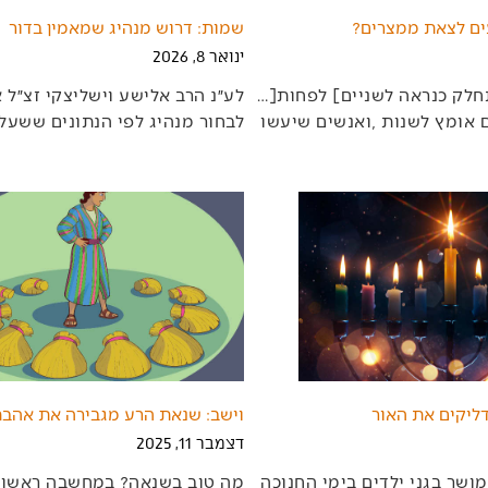
ים לצאת ממצרים?
שמות: דרוש מנהיג שמאמין בדור
ינואר 8, 2026
העולם‭ ‬שלנו‭ ‬מתחלק‭ ‬כנראה‭ ‬לשניים‭ [‬לפחות‭…]
‬לבחור‭ ‬מנהיג‭ ‬לפי‭ ‬הנתונים‭ ‬ששעל‭ ‬פיהם‭ ‬בחר‭ ‬ה‮'‬‭
דליקים את האור
וישב: שנאת הרע מגבירה את אהבת
דצמבר 11, 2025