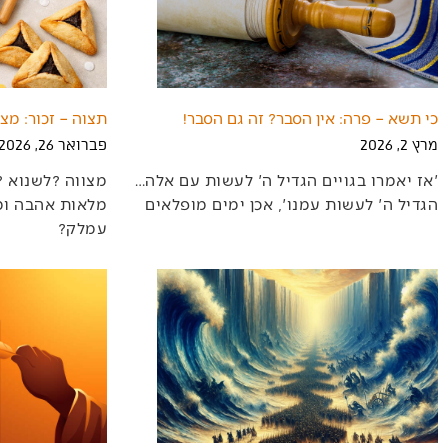
כי תשא – פרה: אין הסבר? זה גם הסבר!
תצוה – זכור: מצ
מרץ 2, 2026
פברואר 26, 2026
'אז יאמרו בגויים הגדיל ה' לעשות עם אלה…
הגדיל ה' לעשות עמנו', אכן ימים מופלאים
‬עמלק‭?