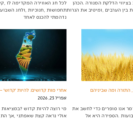
‬נדהמתי‭ ‬להכנס‭ ‬לאחד‭
 התורה ומה שביניהם
אחרי מות קדושים: להיות ׳קדוש׳ –
אפריל 23, 2026
‬אולי‭ ‬נראה‭ ‬קצת‭ ‬שאפתני‭, ‬אך‭ ‬התורה‭ ‬דווקא‭