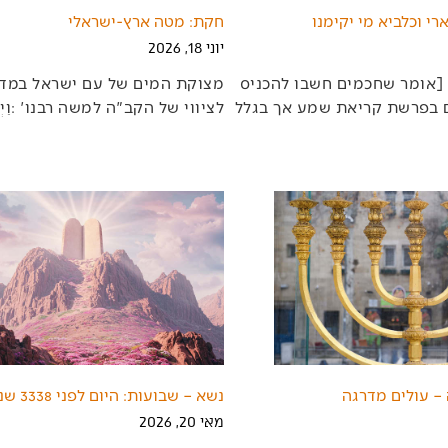
רי וכלביא מי יקימנו
חקת: מטה ארץ-ישראלי
יוני 18, 2026
‬לציווי‭ ‬של‭ ‬הקב"ה‭ ‬למשה‭ ‬רבנו‭: ‬‮'‬וַיְדַבֵּר‭ ‬ה‮'‬‭ ‬אֶל‭
– עולים מדרגה
נשא – שבועות: היום לפני 3338 שנים
מאי 20, 2026