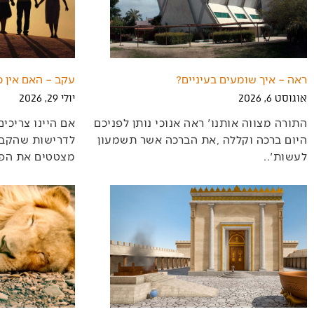
ראה – איך שומעים בעיניים?
עקב – האם אין כ
אוגוסט 6, 2026
יולי 29, 2026
‬לעשות‭..‬‮'‬‭
‬מצטטים‭ ‬את‭ ‬הפסוק‭