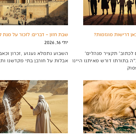
אן דרישות מוגזמות?
שבת חזון – דברים: לזכור על מנת ל
יולי 16, 2026
אם‭ ‬היינו‭ ‬צריכים‭ ‬לכתוב‭ ‬‮'‬תקציר‭ ‬מנהלים‮'‬‭
‬אבלות‭ ‬על‭ ‬חורבן‭ ‬בתי‭ ‬מקדשנו‭ ‬ותפילה‭ ‬וייחול‭