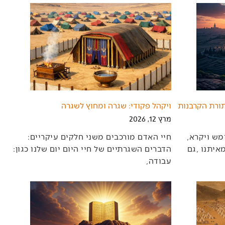
תורת הקרבנות
ויקהל פקודי: שגרה ומחוץ לשגרה
מרץ 12, 2026
בס"ד‭ ‬מתחילים‭ ‬אנו‭ ‬השבת‭ ‬את‭ ‬חומש‭ ‬ויקרא‭,
חיי‭ ‬האדם‭ ‬מורכבים‭ ‬משני‭ ‬חלקים‭ ‬עיקריים‭:
‬הדברים‭ ‬השגרתיים‭ ‬של‭ ‬חיי‭ ‬היום‭ ‬יום‭ ‬שלנו‭ ‬כגון‭:
‬עבודה‭,