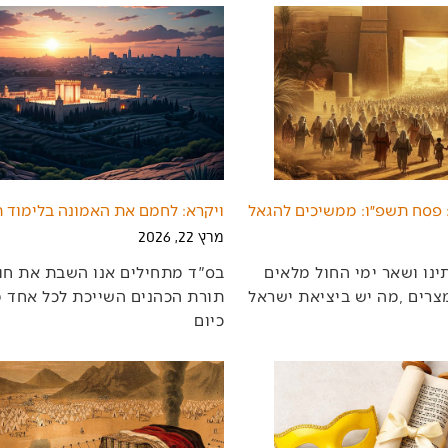
: פסח תשפ״ו: ממשיכים להגאל
ויקרא: לחמם את האמונה בלימוד 
מרץ 22, 2026
‬כיום‭