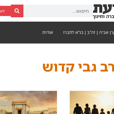
לאר
ן אביה | זה"ב | בנ"א לחברו
אודות
ב גבי קדוש