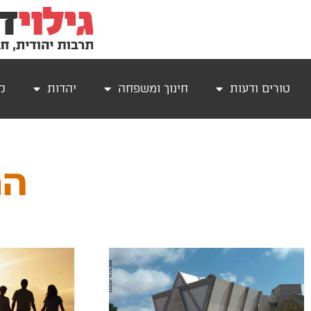
טורים ודעות
חינוך ומשפחה
יהדות
קר
הר