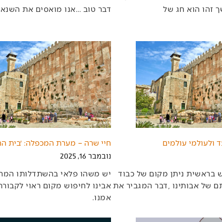
‬דבר‭ ‬טוב‭… ‬אנו‭ ‬מואסים‭ ‬את‭ ‬השנאה‭, ‬רוצים‭ ‬רק‭
ד ולעולמי עולמים
חיי שרה – מערת המכפלה: ׳בית הח
נובמבר 16, 2025
‬אמנו‭.