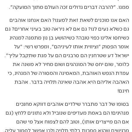
ממנו. "להרבה דברים גדולים זכה העולם מתוך המועקה".
האם אנו מוכנים לשאת זאת למענו? האם אנחנו אוהבים
גם כשלא נעים לנו? גם אם לא ניראה טוב בעיני אחרים? גם
כשיחסו אלינו כפוי טובה? כשיהושע בן נון מתמנה למנהיג
אומר הפסוק "וציווית אותו לעיניהם", ומפרש רשי: "על
ישראל דע שטרחנין הם סרבנים הם על מנת שתקבל עליך".
כלומר, שום יחס של המונהגים ושום מחיר לא משנה את
עמדת הנפש האוהבת, המאמינה והמסורה של המנהיג, כי
האהבה אליהם היא אהבה שאינה תלויה בדבר. אהבת
חינם!
בסופו של דבר מתברר שילדים אוהבים דווקא מחנכים
מנהיגים! הם באמת מעדיפים שנוביל ולא נתונים ללחץ (גם
אם הם מייצרים אותו), וטוב להם לצמוח אצל מי שהם
מרגישים שהוא סמכות בלתי תלויה ולכן אפשר לסמוך עליה.