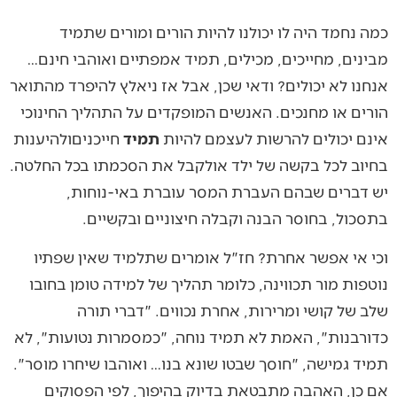
כמה נחמד היה לו יכולנו להיות הורים ומורים שתמיד
מבינים, מחייכים, מכילים, תמיד אמפתיים ואוהבי חינם…
אנחנו לא יכולים? ודאי שכן, אבל אז ניאלץ להיפרד מהתואר
הורים או מחנכים. האנשים המופקדים על התהליך החינוכי
אינם יכולים להרשות לעצמם להיות
תמיד
חייכניםולהיענות
בחיוב לכל בקשה של ילד אולקבל את הסכמתו בכל החלטה.
יש דברים שבהם העברת המסר עוברת באי-נוחות,
בתסכול, בחוסר הבנה וקבלה חיצוניים ובקשיים.
וכי אי אפשר אחרת? חז"ל אומרים שתלמיד שאין שפתיו
נוטפות מור תכווינה, כלומר תהליך של למידה טומן בחובו
שלב של קושי ומרירות, אחרת נכווים. "דברי תורה
כדורבנות", האמת לא תמיד נוחה, "כמסמרות נטועות", לא
תמיד גמישה, "חוסך שבטו שונא בנו… ואוהבו שיחרו מוסר".
אם כן, האהבה מתבטאת בדיוק בהיפוך, לפי הפסוקים