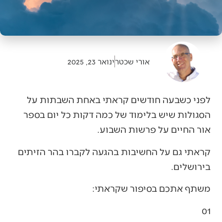
אורי שכטר
ינואר 23, 2025
לפני‭ ‬כשבעה‭ ‬חודשים‭ ‬קראתי‭ ‬באחת‭ ‬השבתות‭ ‬על‭
‬אור‭ ‬החיים‭ ‬על‭ ‬פרשות‭ ‬השבוע‭.‬
‬בירושלים‭.‬
משתף‭ ‬אתכם‭ ‬בסיפור‭ ‬שקראתי‭:‬
01‭ ‬