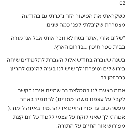
02‭ ‬
‬מצמררת‭ ‬שקיבלתי‭ ‬לפני‭ ‬כמה‭ ‬שנים‭:‬
‬בבית‭ ‬ספר‭ ‬תיכון‭… ‬בדרום‭ ‬הארץ‭.‬
‬כבר‭ ‬זמן‭ ‬רב‭.‬
‬מעשה‭ ‬טוב‭ ‬עד‭ ‬סוף‭ ‬החיים‭ ‬או‭ ‬להתמיד‭ ‬באיזה‭ ‬לימוד‭).
‬מפירוש‭ ‬אור‭ ‬החיים‭ ‬על‭ ‬התורה‭. ‬