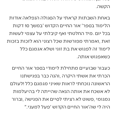
‬הקשה‭.‬
‬כשאפגוש‭ ‬אותה‭.‬
‬היה‭ ‬לי‭ ‬שה'אור‭ ‬החיים‭ ‬הקדוש‮'‬‭ ‬פעל‭ ‬למעני‮"‬‭.‬