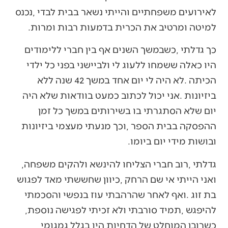
‬למיטה‭ ‬ומרטיב‭ ‬את‭ ‬הכרית‭ ‬בדמעות‭ ‬רבות‭ ‬ומרות‭.‬
‬ובושות‭ ‬מידי‭ ‬יום‭ ‬ביומו‭.‬
גדלתי‭, ‬רוב‭ ‬חברי‭ ‬הצליחו‭ ‬להינשא‭ ‬ולהקים‭ ‬משפחה‭,
‬להיפגש‭, ‬תמיד‭ ‬סורבתי‭ ‬ולא‭ ‬זכיתי‭ ‬לפגישה‭ ‬נוספת‭,