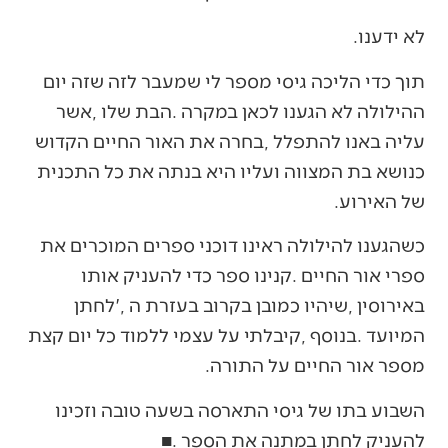
לא‭ ‬ידענו‭.‬
‬של‭ ‬האירוע‭.‬
‬מספר‭ ‬אור‭ ‬החיים‭ ‬על‭ ‬התורה‭.‬
‬להעניק‭ ‬לחתן‭ ‬במתנה‭ ‬את‭ ‬הספר‭. ‬■