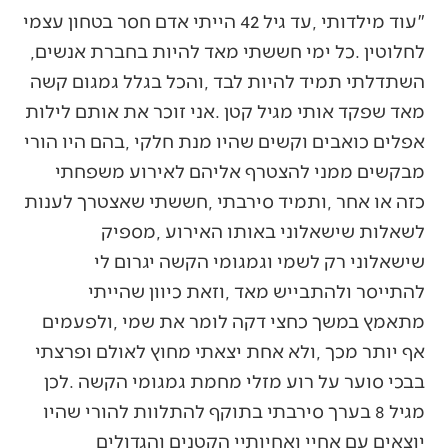
‬לחלוטין‭. ‬כל‭ ‬ימי‭ ‬חששתי‭ ‬מאד‭ ‬להיות‭ ‬בחברת‭ ‬אנשים‭,