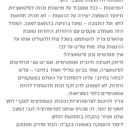
המפתח להימנעות ממצבי לחץ:
הפרשנות – ככל שנעבוד על פרשנות נכונה לסיטואציות,
תיווצר השפעה ישירה על הרגשות – לא תהיה תחושת
לחץ. ועל התגובה – נפעל ברגיעה בהתאם למצב. המודל
הזה משתלב מקסים עם היהדות. היהדות טוענת
שהאדם צריך להשתמש בשכל שלו ולהשליט אותו על
הרגשות שלו. מוח שליט על לב!
איך מפרשים נכון סיטואציה?
חיזוק חשיבה חיובית ואופטימית: אם יש שני תרחישים
לסיטואציה, אחד בכיוון שלילי ואחד בחיובי – עלינו
לבחור בחיובי. עלינו להסתכל על העולם במשקפיים
ורודות, לא לשפוט, לדון לכף זכות ולהשתדל להיות
אופטימיים כלפי המציאות .
צריך להיכנס לפרופורציות נכונות: כשמודעים למקרי לחץ
חמורים יותר, זה מכניס אותנו לפרופורציה לגבי המצב
שלנו ועוזר בהקלה בתחושת הלחץ.
לימוד והעמקה באמונה בקב”ה: הכול מדויק ומתוכנן