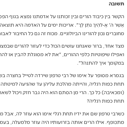
תשובה
הקשר בין כיבוד הורים ובין זכותנו על אדמתנו נמצא בגוף הפסוק: "כַּבֵּד א
אֲשֶׁר ה' אֱ‑לֹהֶיךָ נֹתֵן לָךְ". אריכות ימים על האדמה היא תו
מחוברים נכון להורינו הביולוגיים. מכוח זה גם כל החיבור לאב
מצד אחד, ברור שאנחנו עושים הכול כדי לעזור להורים שבמצ
ואפילו שיפוטיות כלפי ההורים, "את לא מסוגלת להבין או לה
במקומך איך להתנהל".
בגמרא מסופר על אימו של רבי טרפון שירדה לטייל בחצרה בשב
תחת כפות רגליה, והייתה מהלכת עליהן עד שהגיעה למיטתה. 
(ומכאיבה) כל כך. הרי מן הסתם הוא היה גבר חזק ויכול לשא
תחת כפות רגליה?
כשרבי טרפון שם את ידיו תחת רגלי אימו הוא עוזר לה, אבל 
מתכופף. אילו הרים אותה בזרועותיו היה עוזר מלמעלה, בעמד