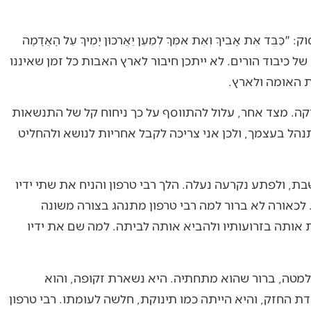
ֶת אָבִיךָ וְאֶת אִמֶּךָ לְמַעַן יַאֲרִכוּן יָמֶיךָ עַל הָאֲדָמָה
צאה של כיבוד הורים. לא ייתכן חיבור לארץ האבות כל זמן שאיננו
ות האומה ולארץ.
וקה. מצד אחר, עלול להתווסף על כך ניחוח קל של התנשאות
תנהל בעצמך, ולכן אני צריכה לקבל אחריות לנושא ולהחליט
ת, ולפתע נקרעה נעלה. הלך רבי טרפון והניח את שתי ידיו
לכאורה לא ברור למה רבי טרפון מתנהג בצורה משונה
ת אותה בזרועותיו ולהביא אותה לביתה. למה שם את ידיו
מלמטה, ברור שהוא מתחתיה. היא נשארת זקופה, והוא
ת החזק, והיא הייתה כמו תינוקת, חלשה לעומתו. רבי טרפון