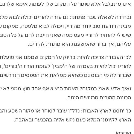
אינו מתבלבל אלא שומר על המקום שלו לעומת אימא שלו גם ב
ובחזרה לשאלה שבה פתחנו: גם עזרה להורים יכולה לבוא מלמ
מבינה ויודעת טוב יותר מהוריי, ויכולה לבוא מלמטה, ממקום
שיש לי להחזיר להוריי מעט ממה שאני חייבת להם על כל הטוב
עליהם, אך ברור שהמשענת היא מתחת להורים.
לכן העבודה צריכה להיות בדיוק על המקום שממנו אני פועלת
להוריו יכול להיות בעמדה של ה'מבין' לעומת הוריו ה'בורים'
שברור לה מי הבוס גם כשהיא ממלאת את הטפסים הנדרשים 
ואיך אדע שאני במקום? האמת היא שאף אחד חוץ ממני לא יכול 
הכוונה ההורים מרגישים היטב.
כך יחסנו לארץ האבות: נדל"ן עובר לסוחר או מקור השפע והבר
הארץ לקיומנו המלא כעם ניגש אליה בהכנעה ובאהבה.
שנזכה!