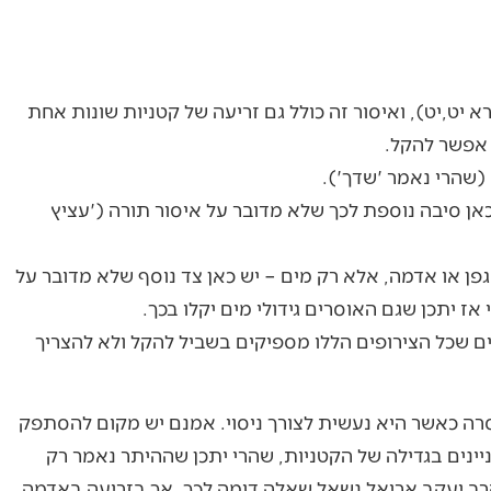
 יט,יט), ואיסור זה כולל גם זריעה של קטניות שונות אחת
 אפשר להקל.
(שהרי נאמר 'שדך').
ן סיבה נוספת לכך שלא מדובר על איסור תורה ('עציץ
גפן או אדמה, אלא רק מים – יש כאן צד נוסף שלא מדובר על
ז יתכן שגם האוסרים גידולי מים יקלו בכך.
ים שכל הצירופים הללו מספיקים בשביל להקל ולא להצריך
רה כאשר היא נעשית לצורך ניסוי. אמנם יש מקום להסתפק
ניינים בגדילה של הקטניות, שהרי יתכן שההיתר נאמר רק
רב יעקב אריאל נשאל שאלה דומה לכך, אך בזריעה באדמה,