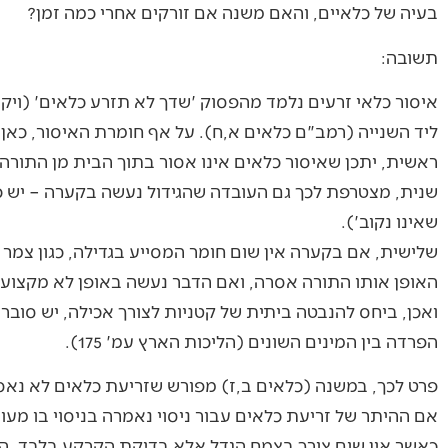
בעיה של כלאיים, והאם משנה אם זורקים אחרי כמה זמן?
תשובה:
איסור כלאי זרעים נלמד מהפסוק 'שדך לא תזרע כלאים' (ויקרא
ליד השנייה (רמב"ם כלאים א,ח). על אף חומרת האיסור, כאן
ראשית, יתכן שאיסור כלאים אינו אסור בתוך הבית מן התורה 
שנית, מצטרפת לכך גם העובדה שהגידול נעשה בקערה – יש כא
שאינו נקוב').
שלישית, אם בקערה אין שום חומר המסייע בגדילה, כגון צמר 
האופן אותו התורה אסרה, ואם הדבר נעשה באופן לא מקצועי א
ואכן, ביחס להנבטה ביתית של קטניות לצורך אכילה, יש סובר
הפרדה בין המינים השונים (הליכות הארץ עמ' 175).
פרט לכך, במשנה (כלאים ב,ז) מפורש שזריעת כלאים לא נאס
אם ההיתר של זריעת כלאים עבור ניסוי נאמרה בניסוי בו מעו
כאשר אין שום צורך בצמח הגדל אלא בדיקת הקרקע בלבד. ה