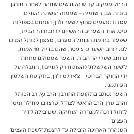
הרחק ממקום קודש הקודשים שזוהה לאחר החורבן
בזכות אבן השתייה – שממנה הושתת העולם.
עמדנו נפעמים מחוץ לשער וו׳רן, הסתום במפולות
טיט. אחד השערים הראשיים לרחבת הר הבית,
שפעור בחומת הכותל המערבי, מצפון לכותל המוכר
לנו. רוחב השער כ-6 מטר, שהם בדיוק 10 אמות,
כרוחב שערי הר הבית. השער שממוקם מתחת
ל׳שער השלשלת׳ (הפתוח רק לגויים), התגלה על
ידי החוקר הבריטי – צ׳ארלס וו׳רן, בתקופת השלטון
העותמני.
השער נסתם בתקופת החורבן. הרב גץ, רב הכותל
והרב גורן, הרב הראשי לצה״ל, פרצו בו מחילה וניסו
לזחול דרכה למנהרה העתיקה, שמובילה ל׳דיר
העצים׳.
המנהרה הארוכה הובילה עד לרצפת ׳לשכת העצים׳,