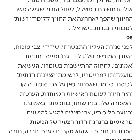
אולי זו תשובת המשקל, לעוול הגדול שעשה משרד
החינוך שהפך לאחרונה את התנ״ך ל׳לימודי רשות׳
למבחני הבגרות בישראל…
05
לפני סגירת הגיליון התבשרתי, שידידי, צבי סוכות,
העורך המוכשר של ׳גילוי דעת׳ ומייסד תנועת
׳אמונים׳, לחיזוק ההתיישבות בשומרון, הגיש את
מועמדותו לפריימריז, לרשימת ׳הציונות הדתית׳
לכנסת. כל מה שאכתוב כאן על צבי סוכות היקר,
יהיה חיוור לעומת האישיות המיוחדת, הערכית
והמסורה שלו. בנחישותו, בחוכמתו, באמונתו
ובנועם הליכותיו, צבי מצליח להגיע להישגים
מרשימים בהנהגת הדור הצעיר של הכיפות
הסרוגות, תוך כדי שהוא מקרבם לערכי חברה, תורה