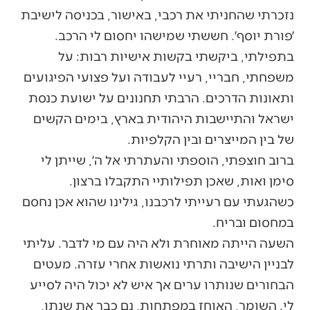
נזכרתי שהחניתי את רכבי, באישור, בכניסה לישיבת
׳פורת יוסף׳. חששתי שמישהו יחסום לי הרכב.
בתפילתי, ביקשתי בקשות אישיות רבות: על
משפחתי, חבריי, רעיי לעבודה ועל פצועי הפיגועים
ותאונות הדרכים. הרבתי תחנונים על ישועת כנסת
ישראל והתיישבות היהודית בארץ, בימים הקשים
של בין המייצרים ובין הקלפיות.
ברוב חוצפתי, הוספתי והעתרתי אל ה׳, שייתן לי
סימן ואות, שאכן תפילותיי התקבלו ברצון.
כשהגעתי עם רעייתי לרכבנו, גילינו שהוא אכן נחסם
במחסום ובריח.
השעה הייתה מאוחרת ולא היה עם מי לדבר. עליתי
לבניין הישיבה ותרתי נואשות אחרי עזרה. מעטים
הבחורים שנותרו ערים אך איש לא יכול היה לסייע
לי. השומר, האוחז במפתחות, נם כבר את שנתו,