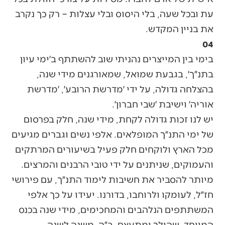
עת ובכל שעה, בלי היסוס ובלי עצלות – רק כך נקרב
את בניין המקדש.
04
בימי בין המייצרים נהניתי שוב להשתתף ב׳ימי עיון
בתנ״ך׳, בגבעת שמואל, שמאורגנים מידי שנה,
בהצלחה גדולה, על ידי ׳מדרשת הרובע׳, ׳מדרשת
אוריה׳ וישיבת ׳שבי חברון׳.
יש לנו זכות גדולה לקחת, מידי שנה, חלק בפרסום
של ימי התנ״ך המופלאים. אלפי נשים וגברים מגיעים
מכל הארץ ולוקחים חלק פעיל בשיעורים המרתקים
והעמוקים, שניתנים על ידי טובי הרבנים והמרצים.
מיותר להסביר את חשיבות לימוד התנ״ך, עם פירושי
חז״ל, לעומקו ולרוחבו, בדורנו. יעידו על כך אלפי
המשתתפים הנלהבים והמחכימים, מידי שנה בכנס
המיוחד, שהולך ומתעצם, ב״ה, משנה לשנה.