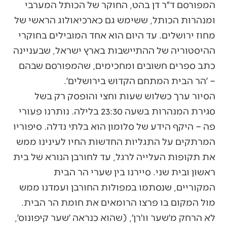
המפורסם ד״ר דן בהט, החוקר של הכותל המערבי
ומנהרות הכותל, ששימש גם כארכיאולוג הראשי של
מחוז ירושלים. עד היום הוא אחד המובילים בחוקרי
ההיסטוריה של ההתיישבות בארץ ישראל, שבעניינה
כתב ספרים חשובים ומחכימים, שהמפורסם שבהם
– ׳הר הבית המתחם הקדוש בירושלים׳.
הסיור ערך כשלוש שעות וחצי והופסק רק בשל
סגירת המנהרות בשעה 23:30 בלילה. נותרנו פעורי
פה – היקף הידע של סלומון הוא בלתי נדלה. סיפוריו
המרתקים על התגליות החדשות החיו לעינינו ממש
את תקופות העלייה לרגל, עד לחורבן הנורא של בית
ראשון ובית שני. סיירנו בין שערי הר הבית
המקוריים, שנסתמו במפולות החורבן ועמדנו ממש
מול המקום בו פרצו הרומאים את חומת הר הבית.
לא הרחק מ׳שער וו׳רן׳, (שהוא כנראה ׳שער קיפונוס׳,