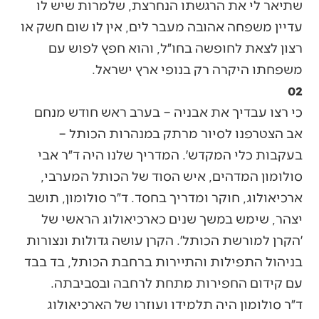
שתיאר לי את הרגשתו הנחרצת, שלמרות שיש לו
עדיין משפחה אהובה מעבר לים, אין לו שום חשק או
רצון לצאת לחופשה בחו״ל, והוא חפץ לפוש עם
משפחתו היקרה רק בנופי ארץ ישראל.
02
כי רצו עבדיך את אבניה – בערב ראש חודש מנחם
אב הצטרפנו לסיור מרתק במנהרות הכותל –
בעקבות כלי המקדש׳. המדריך שלנו היה ד״ר אבי
סולומון המדהים, איש הסוד של הכותל המערבי,
ארכיאולוג, חוקר ומדריך בחסד. ד״ר סולומון, תושב
יצהר, שימש במשך שנים כארכיאולוג הראשי של
׳הקרן למורשת הכותל׳. הקרן עושה גדולות ונצורות
בניהול התפילות והתיירות ברחבת הכותל, בד בבד
עם קידום החפירות מתחת לרחבה ובסביבתה.
ד״ר סולומון היה תלמידו ועוזרו של הארכיאולוג