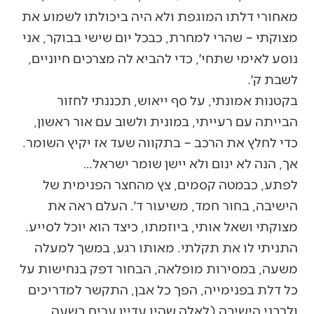
מאחורי דלתו המוגפת ולא היה ביכולתו לשמוע את
מצוקתי – שהרי למחרת, כבכל יום שישי בבוקר, אני
נוסע לאימי שתחי׳, כדי להביא לה מצרכים חיוניים,
לשבת ק׳.
בקטנות אמונתי, על סף ייאוש, תכננתי לחזור
הבייתה עם רעייתי, במונית ולשוב עם אור ראשון,
כדי לחלץ את הרכב – בתקווה שעד אז יקיץ השומר.
אך, הנה לא ינום ולא יישן שומר ישראל…
לפתע, כבמטה קסמים, צץ מהחצר הפנימית של
הישיבה, בחור חמד, משיעור ד׳. העלם ראה את
מצוקתי ושאל אותי, ביוזמתו, כיצד הוא יוכל לסייע.
התניתי לו את תקלתי. מאותו רגע, במשך למעלה
משעה, במסירות מופלאה, הבחור דפק בנחישות על
כל דלת בפנימייה, הפך כל אבן, התקשר למדריכים
ולרבני הישיבה (לאלה שהיו עדיין ערים בשעה