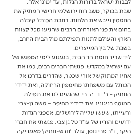
לבבות ישראל בדורות הגלות, עד ימינו אלה.
שבת בבוקר, משב רוח ירושלמי חרישי המתיק את
החמסין וייבש את הלחות. רחבת הכותל קיבלה
בחום את פני האורחים הרבים שהגיעו מכל קצוות
הארץ והעולם לתנות תפילתם מול הבית החרב,
בשבת של בין המייצרים.
ליד שריד חומת הר הבית, בגעגוע לימי המפגש של
עם ישראל במקדש, פגשתי חברים רבים, כמו את
אחיו המתוק של אורי שכטר, שהדרים בדרכו אל
הכותל עם משפחתו מחיספין הרחוקה, ואת ידידי
הוותיק – ר׳ דוד הדרי, שהנעים לנו את תפילת
המוסף בניגוניו. את ידידיי מחיפה – משה גן-צבי
ורעייתו, שעשו עלייה לירושלים, אספני הגדות
ידועים והוריו של עו״ד טל גן צבי. פגשתי את חברי
היקר, ד״ר פרי נוסן, עולה ׳חדש-וותיק׳ מאמריקה,