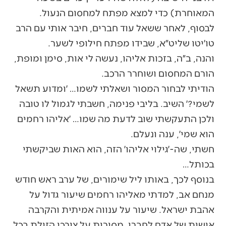
המאוחרת) כדי למצא מפתח למחסום הנעול.
לבסוף, לאחר ששאל עוד חברים, חיבר אותי עם הרב
טו׳יטו שליט״א, שבידו מפתח חילופי לשער.
והנה, ב״ה, בזכות אליהו, נעשה לי אות, סימן ומופת,
הורם המחסום ושוחרר הרכב.
הודיתי לבחור המסור ושאלתי לשמו… ׳ומדוע תשאל
לשמי?׳ השיב. בליבי פנימה, חשבתי לגמול לו טובה
ולכן התעקשתי שוב לדעת מה שמו… ׳אליהו רחמים
הוא שמי׳, ענה ונעלם.
חשתי, שה-׳גילוי אליהו׳ הזה, הוא האות שביקשתי
בכותל…
בנוסף לכך, באותו ליל שימורים, של ערב ראש חודש
מנחם אב, למדתי מאליהו רחמים שיעור גדול על
אהבת ישראל. שיעור על ענווה אמיתית והקרבה
אישית של אדם לחברו. מסירות על צורכי הזולת בכל