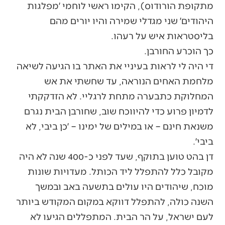
מתקופת הורודוס), הקימו ראשי לוחמי ׳מפלגות
היהודים׳ שני מגדלי שמירה והיו יורים מהם
בליסטראות איש על רעהו.
כך הוכרע החורבן.
די היה לי לראות בעיניי את האתר בו הגיעה לשיאה
מלחמת האחים הנוראה, עד שחשתי את אש
המחלוקת כתבערה מתחת לרגליי. לא הזדקקתי
לדמיון פרוע כדי להיווכח שוב, שחורבן הבית נגרם
משנאת חינם – או במילים של ימינו – ׳כן ביבי, לא
ביבי׳.
דן בהט טוען בתוקף, שעד לפני כ-400 שנה לא היה
מקובל כלל להתפלל ליד הכותל. מעדויות שונות
מוכח, שיהודים היו עולים בתשעה באב ובמשך
השנה כולה, להתפלל דווקא במקום המקודש ביותר
לעם ישראל, על הר הבית. המתפללים הגיעו לא