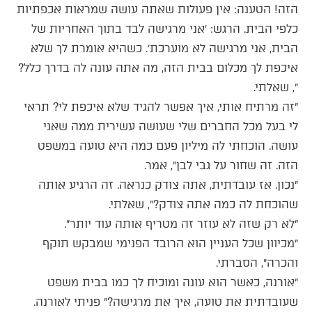
הזה! הטענה: אין פעולות שאתה עושה שמראות אכפתיות
כלפי הבית. הרגש: ׳אני מרגישה לבד בתוך האחריות של
הבית, אני מרגישה לא מוערכת׳. כשהיא אומרת לך שלא
איכפת לך מכלום בבית הזה, מה אתה עונה לה בדרך כלל?
״, שאלתי.
״זה מרתיח אותי, איך אפשר להגיד שלא איכפת לי? תראי
לי בעל מכל החברים שלי שעושה עשירית ממה שאני
עושה. הוכחתי לה מיליון פעם כמה היא טועה במשפט
הזה. זה שחור על גבי לבן״, אמר.
״נכון. אז עובדתית, אתה צודק כנראה. זה הרגיע אותה
שהוכחת לה כמה אתה צודק?״, שאלתי.
״לא רק שזה לא עוזר זה מטריף אותה עוד יותר״.
״מכיוון שכל העניין הוא הרובד הפנימי שמבקש תוקף
והכרה״, הסברתי.
״אורנה, כאשר הוא עונה ומוכיח לך כמו בבית משפט
שעובדתית את טועה, איך את מרגישה?״ פניתי לאורנה.