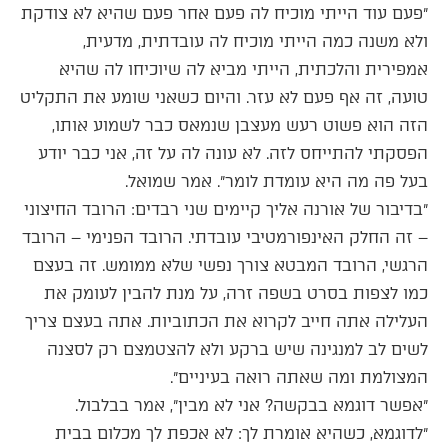
״פעם עוד הייתי מוכיח לה פעם אחר פעם שהיא לא צודקת
ולא משנה כמה הייתי מוכיח לה עובדתית, מדעית,
אמפירית והלכתית, הייתי מביא לה שיוכיחו לה שהיא
טועה, זה אף פעם לא עזר. והיום כשאני שומע את התקליט
הזה הוא פשוט רעש מעצבן שנמאס כבר לשמוע אותו,
הפסקתי להתייחס לזה. לא עונה לה על זה, אני כבר יודע
בעל פה מה היא עומדת לומר״. אמר שמואל.
״בדיבור של אורנה אליך קיימים שני רבדים: הרובד החיצוני
– זה החלק האינפורמטיבי עובדתי. הרובד הפנימי – הרובד
הרגשי, הרובד המבטא צורך נפשי שלא ממומש. זה בעצם
כמו לצפות בסרט בשפה זרה, על מנת להבין לעומק את
העלילה אתה חייב לקרוא את הכתוביות. אתה בעצם צריך
לשים לב למנגינה שיש ברקע ולא להצטמצם רק לסצנה
המצולמת ומה שאתה רואה בעיניים״.
״אפשר דוגמא בבקשה? אני לא מבין״, אמר בבלבול.
״לדוגמא, כשהיא אומרת לך: לא אכפת לך מכלום בבית