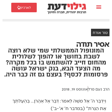
לארכיון
טור אורח
אסיר תודה
המונופול הממשלתי שמי שלא רוצה
לשבת בחושך או להפוך לשלולית
מהחום חייב להשתמש בו בכל מקרה?
מה הצעד הבא, בנק ישראל עושה
פרסומות לכסף? בעצם גם זה כבר היה.
הרב נעם פרל
אוגוסט 19, 2018
וַיְדַבֵּר ה' אֶל מֹשֶׁה לֵּאמֹר: דַּבֵּר אֶל אַהֲרֹן… בְּהַעֲלֹתְךָ
אֶת הַנֵּרֹת" (במדבר ח' א'-ב')