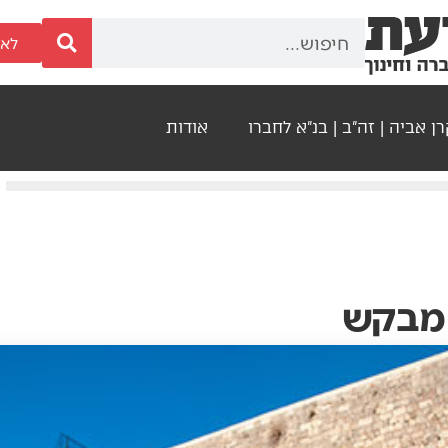
לאר
ן אביה | זה"ב | בנ"א לחברו
אודות
 מבקש