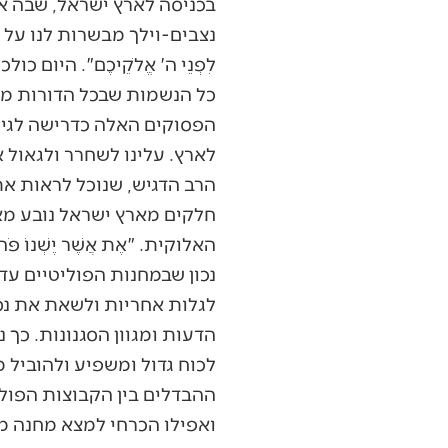
בכניסה לארץ ישראל, שבה א
נצבים-וילך מבשרות לנו על תהל
לִפְנֵי ה' אֱלֹקֵיכֶם". היום כ
כל הנשמות שבכל הדורות מת
הפסוקים האלה כדרישה לגיל
לארץ. עלינו לשחרר ולגאול 
הרב הדגיש, שנוכל לראות את
חלקים מארץ ישראל נובע מאח
האלוקית. "אֶת אֲשֶׁר יֶשְׁנוֹ פֹּה ע
נכון שבמחנות הפוליטיים עדי
לגלות אחריות ולשאת את נס 
הדעות ומגוון הסגנונות. כך 
לכוח גדול ומשפיע ולהוביל 
ההבדלים בין הקבוצות הפולי
ואפילו הכרחי למצא מחנה מ