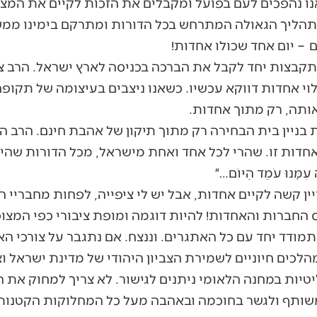
נו נהפכים לעם בפועל ומקבלים את הזכות לקיים את המצ
יך הגאולה המתרחש בכל הדורות ומתרקם בימינו ממש: "אַתֶּם נִ
ולכם – יום אחד שכולו אחדות!
קבצות יחד לקבל את הברכה בכניסה לארץ ישראל. הרב צב
וי אחדות דווקא עכשיו. כשאנו ניצבים בעיצומה של תקו
אותה, רק מתוך אחדות.
 בניין בית הבחירה רק מתוך תיקון של אהבת חינם. הרב ה
דות זו. שהרי לכל אחד ואחת מישראל, מכל הדורות שהיו 
ִמָּנוּ עֹמֵד הַיּוֹם…״
ין קשה לקיים אחדות, אבל יש לי ציפייה, לפחות מחבריי ה
החברות והאחדות! להיות דוגמה ומופת ציבורי כפי המצופ
נתמודד יחד עם כל האתגרים. וננצח. אם נתגבר על צורכי האג
מהלכים חיוניים לשמירת הצביון היהודי של מדינת ישראל ו
טיות במחנה הלאומי ניתנים לגישור. לא צריך למחוק את 
שותף ולגשר בחוכמה ובאהבה מעל כל המחלוקות הקטנות 