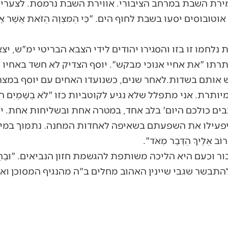
מירת השבת במרחב הציבורי. אווירת השבת נרמסת. לצערי
ם יסעו בשבת לחוף הים. "כִּי הַמִּצְוָה הַזֹּאת אֲשֶׁר אָנֹכִי מְצ
חמו זו בזו והסגירו יהודים לידי הצבא הבריטי ימ"ש, יצא 
רתו "את אחיי אנוכי מבקש". יוסף הצדיק לא חשד באחיו 
 אותם בשדות.לאחר שנים, כשנועדו האחים עם יוסף במצרי
רת. אני מתפלל שלא נגיע לקוטביות כזו "לֹא בַשָּׁמַיִם הִ
צבים כולכם היום' בלב אחד, במטרה אחת ובשליחות אחת. י
יפעילו את השפעתם בשאיפה לאחדות המחנה. נתמוך במי
 אֵלֶיךָ הַדָּבָר מְאֹד".
כעם היא הליכה משותפת להגשמת חזון הנביאים. "וּבָחַרְתָּ ב
בשר שגבי שיינין האהוב מחלים ב"ה מהנגיף המסוכן ואף 