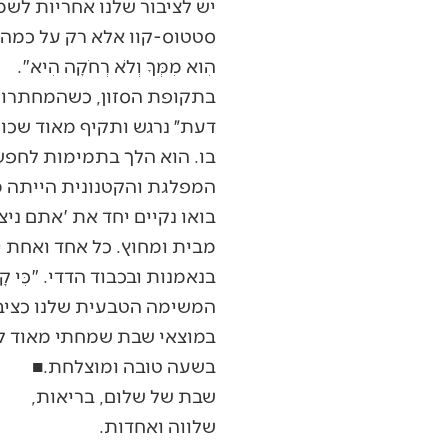
יש לציבור שלנו אחריות לש
סטטוס-קוו אלא רק על כמה אוטובוסי
הִוא מִמְּךָ וְלֹא רְחֹקָה הִיא".
בתקופת הסזון, כשהמחתרות נל
דעת״ נרגש ותקיף מאוד שכות
בו. הוא הלך בתמימות לחפש
המפלגת והקטנונית הייתה מיות
בואו נקיים יחד את 'אתם ני
מבית ומחוץ. כל אחד ואחת 
בנאמנות ובכבוד הדדי. "כִּי קָרוֹב
המשימה הטבעית שלנו כציבור ו
במוצאי שבת שמחתי מאוד להת
בשעה טובה ומוצלחת.■
שבת של שלום, בריאות,
שלווה ואחדות.