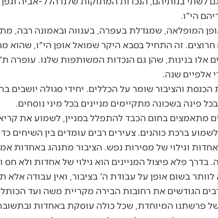
לשתי בנותיהם, הנכדות המתוקות שלנו הלל-אביה וגפן 
יהם הי"ו.
ופן המופלאה, שמגדלת בעפרה, בענווה ובאמונה רבה, מת
חרוצים. זה התחיל בסבא היקר שמואל אופן הי"ו, שהוא מ
ם אלו בנינות, שהן גם הנכדות המשותפות שלנו. עופרה ת"ו
 אלפיים שנה.
כנסת והציבור שומר על הכללים. יחידי סגולה יושבים בת
כל פינה בשכונה מתקיימים מניינים בכל מיני נוסחים.
ם מתאמצים בחום הכבד להתפלל במניין, לשמוע את קריא
שמוע ברכת כוהנים. צעירים רבים עומדים בין השיחים כדי
אחדות וגילוי של מסירות נפש. הציבור מתנהג באחדות אמ
 בדרך פלא פיצול המניינים הוא גילוי של אחדות ולא חס ו
לוותר בשום אופן על עבודת ה' בציבור, ואין עבודה אלא ת
רבים הגודשים את רחובות הבירה מקריית משה ועד הכותל 
של פרשתנו המיוחדת, שכל כולה עוסקת באחדות ובתשובת