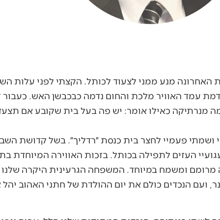
 האחרונה מנע ממני לצעוד לכותל. הקצתי לפני עלות הש
ת עמד האוויר מלכת והחום נדמה כבכבשן האש. כעבור זמ
ה מנרתיקה כאילו אומר: יש פה בעל בית שקובע אם תצעדו
 ושמתי פעמיי לחצר בית כנסת ״רדליך״. בשל קדושת הש
ועיי העזים לתפילה בכותל. בזכות האווירה המיוחדת בת
רומם ומשמח במיוחד. המשפחה הגרעינית היקרה שלנו הת
נר, ועם הנכדים כולם את יום ההולדת של חתני האהוב יהל 