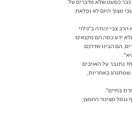
 כבר כמעט שלא מדברים על
ַוְּךָ הַיּוֹם לֹא נִפְלֵאת
הרב צבי יהודה ב״גילוי
ולא ידע כמה הם מקנאים
ם, הם הבינו שדרכם
יא".
חד נתגבר על האויבים
 שמתנהג באחריות,
ַּחַיִּים".
נגמל מצינור החמצן,