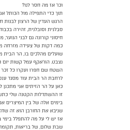
וכו’ אז מה חסר לנו?
תוך כדי התפילה מול הכותל אני
הרגש העדין של הרצון לבנות ח
סבלנית וסובלנית, זהירה בכבוד
חיסוני קורונה גם לבני הנוער
כמה דקות של צעידה מזרחה מהכ
שועלים מהלכים בו, הר הבית מ
נצבט. הוו’אקף עמל קשות יום ו
השטח שם חפרו ועקרו כל זכר יה
לרחבת הר הבית עוד מסגד ענק. 
כאן על הר הזיתים אני מתכנן לק
זו ההשתדלות הקטנה שלי כתשו
בימים אלה של בין המיצרים אני
שניבא את החורבן הוא זה שחזה 
אז יש לי על מה להתפלל בימי 
שבת שלום, של בריאות, תקומה 