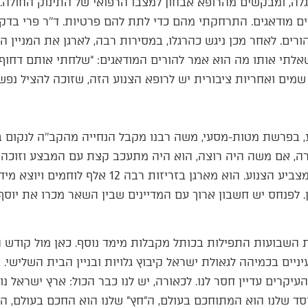
עגלה, ומבקשים מהרופא אבחון למצבו הרפואי של התינוק החולה.
ים מודאגים. התרחקתי מהם כדי לתת להם פרטיות. ד’’ר פרי בדק
ורים. לאחר מכן ניגש כהרגלו, במסירות רבה, לארגן את המניין הק
תי אותו מה הוא אמר להורים המודאגים: “שלחתי אותם דחוף למ
שמים ואחריות ציבורית יש לרופא הצנוע הזה, שזוכה להציל נפשו
בפרשת מטות-מסעי, משה רבנו מקבל הנחייה מהקב’’ה לנקום במ
אורה, אם משה היה רוצה, הוא היה מתעכב קצת עם המבצע וזוכה 
או כמה שנים. אך לא כך נוהג המצביע הצנוע. הוא מארג
 לפנחס יש חשבון ארוך עם המדיינים שבין השאר מכרו את יוסף,
שבועות התפילות בכותל מקבלות מימד נוסף. כאן מול קודש ה
יים בכמיהה לגאולת ישראל קיבוץ גלויות ובניין הבית השלישי. 
קרים עדיין חסר לנו. לכאורה, יש לנו כבר הכול: ארץ ישראל נו
ד שלנו הוא המתוחכם בעולם, ה”חץ” שלנו הוא החכם בעולם, הש