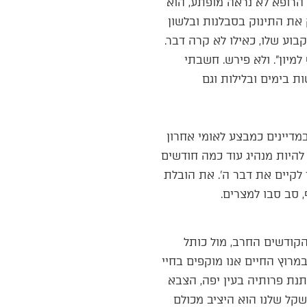
 הרופא לא נראה מופתע, הוא
 את התינוק בסבלנות ובלשון
בוע שלו, כאילו לא קרה דבר.
יון”. ולא פירש. חשבתי
ת בימים ובלילות וגם
דיינים כמבצע לאומי אחרון
להיות מנהיג עוד כמה חודשים
ן בזריזות רבה 12 אלף לוחמים ויוצא מיד לקיים את דבר ה’. את הובלת
 סב סבו למצרים.
קודשים החרב, מול כותל
במרוץ החיים אנו מוקפים בחיי
תנת פרותיה בעין יפה, הצבא
קל שלנו הוא היציב מכולם