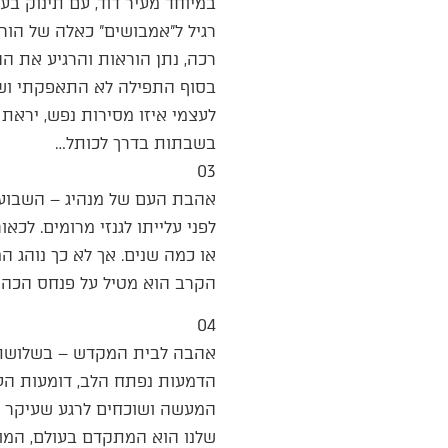
במיוחד מעיר דוד, עם תינוק ב
רגיל ל”אמבושים” כאלה של הור
רכה, נתן הוראות והרגיע את הה
בסוף התפילה לא התאפקתי ושאל
לעצמי איזו מסירות נפש, יראת 
בשבתות בדרך לכותל…
03
אהבת העם של מנהיג – השבוע, 
לפני עלייתו לגנזי מרומים. לכ
הקרב הוא מטיל על פנחס הכהן.
04
אהבה לבית המקדש – בשלושת ה
הדמעות נפתח הלב, דומעות העינ
המעשה ושוכחים לרגע שעיקר העי
שלנו הוא המתקדם בעולם, המוס