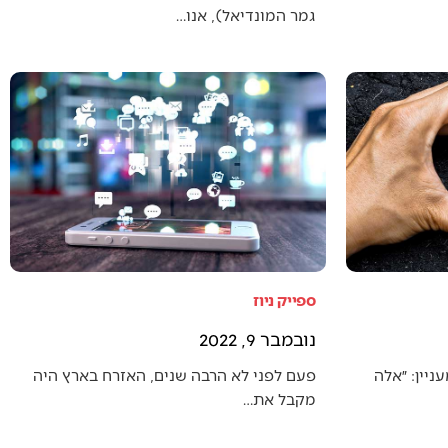
גמר המונדיאל), אנו…
ספייק ניוז
נובמבר 9, 2022
יין: ״אלה
פעם לפני לא הרבה שנים, האזרח בארץ היה
מקבל את…