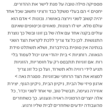
מספיקה מילה טובה על מנת לישר את ההדורים.
יחסים > הם בעלי משקל כבד ורציני וחשוב שכל אחד
יהיה קשוב לשני וירצה באושרו. נכונות > אדם הוא
עולם מלא. יש לו רצונות, מאווים וכיסופים שאינם
עולים בקנה אחד עם אלה של בן זוגו ובשל כך נוצרת
התנגשות. לכן כל צד צריך ללכת לקראת הצד השני
בנתינה אין סופית בהידברות, ושלא תשתלט מידת
הגאווה. רוחניות > בית יהודי אינו יכול לעמוד בלי
רוח. אם זוגיות תתבסס רק על חומריות, הזוגיות
תגיע לידי רוויה ולא תשרוד, ועל כן כל זוג צריך
למצוא את הצד הרוחני שבזוגיות. מסגרת נאה >
ארגון פיזי של הבית, ניקיון הבית, ניקיון הגוף, יצירת
אווירה נעימה, תבשיל טוב, שי אחד לשני וכדו', כל
אלה יוצרים הרמוניה ראויה וגעגוע. כך כשחוזרים
מהעבודה יודעים שחוזרים לבית שליו ורגוע.