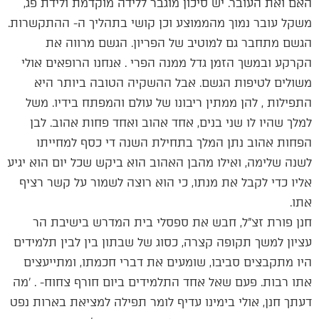
האם ואת העובר. יש סיכון מוגבר ללידה מוקדמת ולידת פג,
משקל עובר נמוך מהממוצע וכן קושי בתהליך ה- ההתקשרות.
הגשם מתחבר גם למוטיב של הפריון. הגשם מרווה את
הקרקע ובמשך הזמן גדל ממנה הפרי . אנחנו הרופאים אולי
משולים לטיפות הגשם. אבל ההשקיה הטובה ביותר היא
התפילות , להן ממתין ריבונו של עולם והמפתח בידיו. משל
למלך שהיו לו שני בנים, אחד אהוב ואחד פחות אהוב. לבן
הפחות אהוב נתן המלך בתחילת השנה די כסף למחייתו
לשנה שלימה, ואילו מהבן האהוב הוא ביקש שכל יום הוא יגיע
אליו כדי לקבל את מנתו, כי הוא רוצה לשמור על קשר רציף
אתו.
חנן פורת זצ"ל, חבש את ספסלי בית המדרש בישיבת הר
עציון למשך תקופה קצרה, כסוג של שבתון בין לבין תלמידים
היו מתקבצים סביבו, שומעים את דברי חכמתו, ומתייעצים
אתו רבות. פעם שאל אחד התלמידים ביום חורף צחוח- . 'מה
דעתך חנן, אולי בימינו עדיף לומר תפילה למציאת בארות נפט