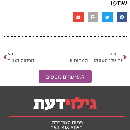
שתפו
הקודם
הבא
זה אלי ואנווהו – המקום של האסתטיקה בחיינו
טפטוף הגשם
למאמרים נוספים
פניות למערכת:
054-818-5050