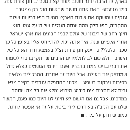
בארץ, זה הרבה יותר חשוב מעוד קצת גשם '… חנן פורת ענה,
כולו מזועזע- 'האם אתה חושב שהגשם הוא רק ממטרה
ענקית שמשקה את שדות הארץ? הגשם הוא דרישת שלום
מהקב"ה, הוא חלק מההשגחה הנגלית של ה' על עמו, הוא
חיוך רחב של ריבונו של עולם לבניו הבונים את ארץ ישראל
אחרי אלפיים שנה. איך אתה יכול להתייחס אליו באופן כל כך
טכני וכלכלי'? כך זעק חנן פורת זצ"ל באמצע חדר האוכל של
הישיבה, ולא שם לב לתלמידים הרבים שהתקרבו כדי לשמוע
את דבריו…ויש אמת בדבריו. פעם היו מי הגשמים כפלא גדול
שמחזיק את העולם, אבל היום זה אחרת. המרכולים מלאים
בפירות וירקות בשפע – מכוני ההתפלה עובדים בקצב מלא
ובים לא חסרים מים כידוע. היבוא ימלא את כל מה שחסר
במדפים. אבל גם אם הגשם לא חיוני לנו היום כמו פעם, הקשר
שלנו עם הקב"ה בא דרכו לידי ביטוי. על זה אי אפשר לוותר.
כמשוש חתן על כלה. ■