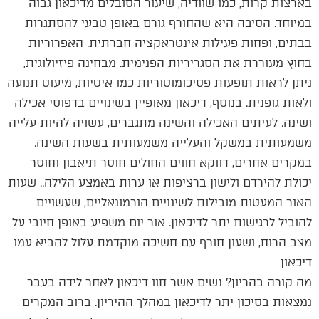
בארצות קרות, כמו שוודיה, שיעור הסובלים מדיכאון גבוה
במיוחד. הסיבה היא שהחורף גורם באופן טבעי להסתגרות
בבתים, ופחות פעילות אינטראקציה חברתית. האפרוריות
בחוץ מעוררת את הסגריריות הפנימית. מבחינה פיזיולוגית,
ניתן לראות תופעות פסיכומוטוריות כמו איטיות, מיעוט תנועה
ולאות גופנית. בנוסף, דיכאון מאופיין בשינויים בדפוסי אכילה
ושינה. לעיתים האכילה והשינה מתגברים, עשויה להיות עלייה
משמעותית במשקל והעלייה משמעותית בשעות השינה.
במקרים אחרים, דווקא חווים החולים חוסר תיאבון וחוסר
יכולת להירדם ולישון ברציפות או ערות באמצע הלילה.. שעות
האור המעטות מובילות לשינויים הורמונאליים, שעשויים
להוביל לרגישות יתר לדיכאון. אור יום משפיע באופן חיובי על
מצב הרוח, ושעון חורף עם חשיכה מוקדמת עלול להביא עמו
דיכאון
מה קורה בהריון? נשים אשר חוו דיכאון לאחר לידה בעבר
נמצאות בסיכון יתר לדיכאון במהלך ההיריון. ברוב המקרים