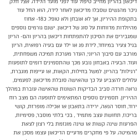
דיכאון בהריון מחייב טיפול עוד לפני מועד הלידה. אצל חלק
ניכר מהנשים שסבלו מדיכאון לאחר לידה, הוא החל עוד
בתקופת ההיריון, אך לא אובחן ולא טופל. כ18- אחוז
מהיולדות מדווחות על סוג של דיכאון. ישנם גורמים נוספים
שמגבירים את הסיכון להתפתחות דיכאון בהריון והם- הריון
בגיל צעיר במיוחד, לידת פג או ילד עם בעיה רפואית, הריון
מורכב עם סיבוך הריוני, העדר מערכת תמיכה משפחתית,
ועוד. הבעיה באבחון נובע מכך שהתסמינים דומים לתופעות
"רגילות" בהריון. למשל בחילות, הקאות, או עייפות מוגברת,
עלולים להצביע על כך שהאישה סובלת מדיכאון. לפעמים,
נראה חרדה סביב הבדיקות השונות שהאישה עוברת במהלך
ההיריון. תסמינים נוספים המתאימים לתופעה הם מצב רוח
ירוד, חוסר הנאה, ירידה בתאבון או אכילה מופרזת, קושי
בריכוז, תחושת עצב מתמיד , בכי בלתי מוסבר, פסימיות,
הפרעות שינה קשות או שינה מוגזמת בלי רצון לצאת
מהמיטה. על פי מחקרים מדעיים הדיכאון עצמו מסכן את