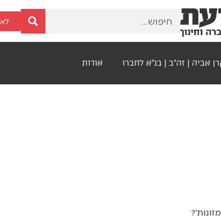
לאר
ן אביה | זה"ב | בנ"א לחברו
אודות
זונות׳?