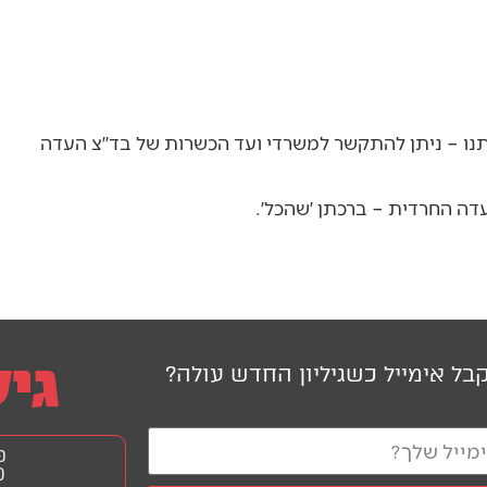
נו – ניתן להתקשר למשרדי ועד הכשרות של בד׳׳צ העדה
דה החרדית – ברכתן ׳שהכל׳.
בל אימייל כשגיליון החדש עולה?
פ
0