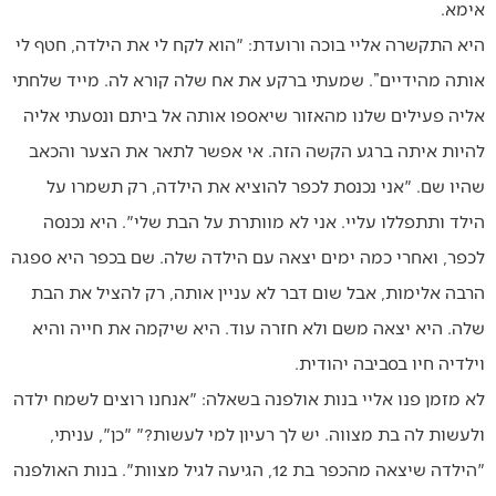
אימא.
היא התקשרה אליי בוכה ורועדת: "הוא לקח לי את הילדה, חטף לי
אותה מהידיים”. שמעתי ברקע את אח שלה קורא לה. מייד שלחתי
אליה פעילים שלנו מהאזור שיאספו אותה אל ביתם ונסעתי אליה
להיות איתה ברגע הקשה הזה. אי אפשר לתאר את הצער והכאב
שהיו שם. "אני נכנסת לכפר להוציא את הילדה, רק תשמרו על
הילד ותתפללו עליי. אני לא מוותרת על הבת שלי". היא נכנסה
לכפר, ואחרי כמה ימים יצאה עם הילדה שלה. שם בכפר היא ספגה
הרבה אלימות, אבל שום דבר לא עניין אותה, רק להציל את הבת
שלה. היא יצאה משם ולא חזרה עוד. היא שיקמה את חייה והיא
וילדיה חיו בסביבה יהודית.
לא מזמן פנו אליי בנות אולפנה בשאלה: "אנחנו רוצים לשמח ילדה
ולעשות לה בת מצווה. יש לך רעיון למי לעשות?" "כן", עניתי,
"הילדה שיצאה מהכפר בת 12, הגיעה לגיל מצוות". בנות האולפנה