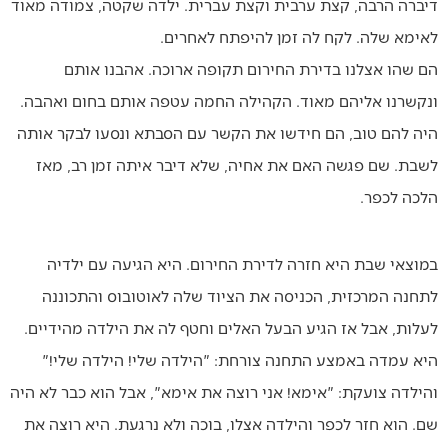
דיברה הרבה, קצת ערבית וקצת עברית. ילדה שקטה, צמודה מאוד
לאימא שלה. לקח לה זמן להיפתח לאחרים.
הם שהו אצלנו בדירת החירום תקופה ארוכה. אהבנו אותם
ונקשרנו אליהם מאוד. הקהילה החמה עטפה אותם בחום ואהבה.
היה להם טוב, הם חידשו את הקשר עם הסבתא ונסעו לבקר אותה
לשבת. שם פגשה האם את אחיה, שלא דיבר איתה זמן רב, מאז
הלכה לכפר.
במוצאי שבת היא חזרה לדירת החירום. היא הגיעה עם ילדיה
לתחנה המרכזית, הכניסה את הציוד שלה לאוטובוס והתכוננה
לעלות, אבל אז הגיע הבעל האלים וחטף לה את הילדה מהידיים.
היא עמדה באמצע התחנה צורחת: "הילדה שלי! הילדה שלי!"
והילדה צועקת: "אימא! אני רוצה את אימא", אבל הוא כבר לא היה
שם. הוא חזר לכפר והילדה אצלו, בוכה ולא נרגעת. היא רוצה את