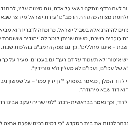
ר לעם נרדף ונתקף רשאי כל אדם, וגם מצווה עליו, להתנד
לחמת מצווה כהגדרת הרמב"ם 'עזרת ישראל מיד צר שבא ע
מצווים להיהרג אלא בשביל ישראל. כהוכחה לדבריו הוא מב
בדת כוכבים בשבת, משום שניתן לומר לה 'יהודיה ששומרת 
בת – איננו מחללים'. כך גם פסק הרמב"ם בהלכות שבת.
איסור 'לא תעמוד על דם רעך' גם בעכו"ם. מעיר על כך ר
 של עכו"ם, ועכו"ם לא מעלין ולא מורידין".
לדוד המלך, כנאמר בפסוק: "'דן ידין עמו' – על שמשון ניבא
וא דוד שבא מיהודה".
וד, וכך נאמר בבראשית-רבה: "לפי שהיה יעקב אבינו רו
נבחר לבנות את בית המקדש "כי דמים רבים שפכת ארצה לפ