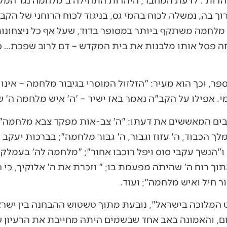
 בה, נמשלה לכוח בהמי גס, בניגוד לכוח הרוחני של הקב
 מלחמה משתקף ביותר במסופר בדוד, שעל אף כל ניצחונותי
 זה פסל אותו מלבנות את בית המקדש – דם לרוב שפכת… כ
ר, וכך הוא מעיר: "הזלזול המוסרי בגיבור מלחמה – אינו 
י. אפילו על הקב"ה נאמר באז ישיר – 'ה' איש מלחמה ה' ש
בים המאששים את דעתו: "ה' צב-אות מפקד צבא מלחמה"; "
לך הכבוד, ה' עזוז וגבור, ה' גבור מלחמה"; בברכות יעקב ל
 ו"הנשך עקבי סוס ויפל רוכבו אחור"; "מלחמה לה' בעמלק 
ך רוח ה' שהיתה מפעמת בו; " וזכרת את ה' אלוקיך, כי ה
ור חיל ואיש מלחמה"; ועוד.
המלוכה בישראל", נובעת מתוך טשטוש ההבחנה בין ישרא
ום, והאמונה באב אחד שבשמים היתה מחייבת את הרעיון ש