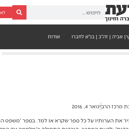
לאר
ן אביה | זה"ב | בנ"א לחברו
אודות
בת מרכז הרב
ינואר 4, 2016
העיר את הערותיו על כל ספר שקרא או למד. בספר 'משפט ה
דות'. לדעת המחבר, היהדות התחילה ב'מלחמה נגד המלחמ