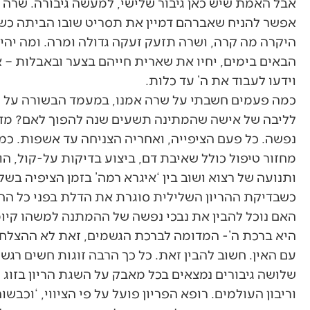
אבל האמת שיש כאן גיבור שלישי, למעשה גיבורה. שרה 
אפשר להניח שאברהם דמיין את תסריט שובו הביתה כשהנ
היקרה מה קרה, ושרה תזעק זעקה גדולה ומרה. ומה יהיה
הבאים בימים, יחיו את שארית חייהם בצער ובאבלות – א
וידעו לעבוד את ה’ עד כלות.
כמה פעמים חשבתי על שרה אמנו, במעמד הבשורה על 
לליבה של אישה שהמתינה תשעים שנה להפוך לאם? מדי
נפשה. כל פעם הציפייה, ואחריה הצניחה עד אשפות. כמ
מחזור טיפול כולל שאיבת דם, ביצוע בדיקות על-קול, הו
ותנועה של רצוא ושוב בין ‘איגרא רמה’ בזמן הציפיה בש
כשבדיקת ההריון השלילית סוגרת את הדלת בפני כל הח
האם נוכל להבין את נבכי נפשה של ההמתנה למשהו קיומי, 
היא ברכת ה’- המדומה לברכת הגשמים, זאת לא ההצלחה 
עם האין. חשוב להבין זאת. כל כך הרבה זוגות חשים רג
שלושה גיבורים נמצאים בכל מאבק על השגת הריון בזוג 
וריבון העולמים. רופא הפריון פועל על פי הציווי, ‘וכבש