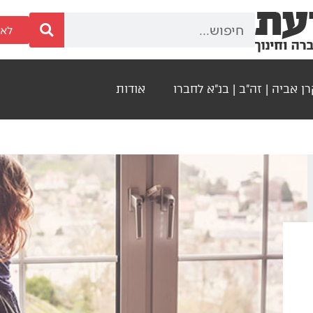
לאר
ן אביה | זה"ב | בנ"א לחברו
אודות