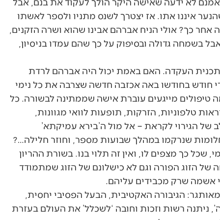
אמנם לא ידעה שאישה היקר הולך לעקוד את בנם, אבל
ער איננו אתו. אז יצטרך לשנס מתניו ולספר לאשתו
 אחר כך? אולי הניח אברהם אבינו שהוא ושרה הזקנים,
בל בשמחה גדולה ובסיפוק על כך שהם עמדו בניסיון,
תכנית העקדה. האם באמת יכול היה אברהם לרדת
 חודש בחודשו באה אכזבה חדשה שצרבה את כל נימי
ה טיפולים מייגעים עוברת אישה שממתינה לבשורה. כל
ראות טלפוניות, הזרקות, תופעות לוואי מגוונות,
לב של הגירוי לקראת – אל מול ה’בירא עמיקתא’
לומות שנרקמו במהלך שבועות מספר, וחוזר חלילה…?
שכל כך מצפים לו, ואין זה תלוי בנו. בשורת ההריון
של הזוג הפורה וגם לא כישלונם של הזוג שמתמודד
שי אשמה שרק מכבידים עליהם.
מאותגר: הגיבורה האקטיבית, הבעל הפסיבי יחסית,
וה’, ניתנה רשות וזכות וחובה ‘לשכלל’ את העולם בעזרת