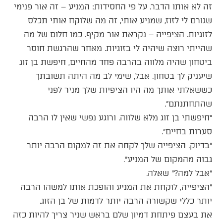
זה לא אותו הדבר. על פי החסידות: המניע – זה אור פנימי
שגורם לי לזוז, שמניע אותי, זה מה שלוקח אותי תכלס
לזוגיות. הציפייה – נקראת אור מקיף. כמו חלום של מה
שהייתי רוצה שיהיה לי בזוגיות. מאחר שהרגשת חוסר
ביטחון שהיה מלווה בהרבה פחד מהחיים, חיפשת בן זוג
שיעניק לך בטחון. אבל, שימי לב מה היתה תשובתך
כששאלתי אותך מה היו הציפיות שלך מניר לפני
שהתחתנתם״.
״חיפשתי בן זוג מלא שלווה. ורוגע נפשי שאין לו הרבה
סערות בחיים״.
״בדיוק. הציפייה שלך לקחה את זה למקום הרבה יותר
גבוה מהמקום של המניע״.
״אבל למה?״ שאלה.
״הציפייה, לוקחת את המניע והופכת אותו למשהו הרבה
יותר כללי שקשורה הרבה יותר לדמות של בן הזוג.
את בעצם פיתחת דמיון שלם בראש שניר צריך להיות כזה