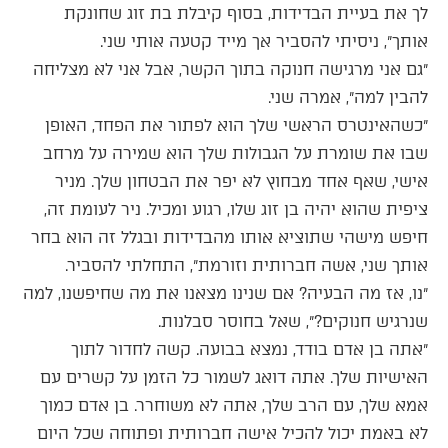
לך את בעיית הבדידות, בסוף קיבלת בת זוג שחונקת
אותך״, ניסיתי להסביר אך מייד קטעה אותי שני.
״גם אני מרגישה חנוקה בתוך הקשר, אבל אני לא מצליחה
להבין למה״, אמרה שני.
״כשהאינטרס הראשי שלך הוא לפתור את הפחד, האופן
שבו את שומרת על הגבולות שלך הוא שמירה על מרחב
אישי, שאף אחד מבחוץ לא יפר את הבטחון שלך. מניר
ציפית שהוא יהיה בן זוג שלו, רגוע ומכיל. ניר לעומת זה,
חיפש מישהי שתוציא אותו מהבדידות ובגלל זה הוא בחר
אותך שני, אשה חברותית וזורמת״, התחלתי להסביר.
״נו, אז מה הבעיה? אם שנינו מצאנו את מה שחיפשנו, למה
שנרגיש חנוקים?״, שאל בחוסר סבלנות.
״אתה בן אדם בודד, נמצא בבועה. קשה לחדור לתוך
האישיות שלך. אתה דואג לשמור כל הזמן על קשרים עם
אמא שלך, עם הרב שלך, אתה לא משוחרר. בן אדם כמוך
לא באמת יכול להכיל אישה חברותית ופתוחה שכל היום