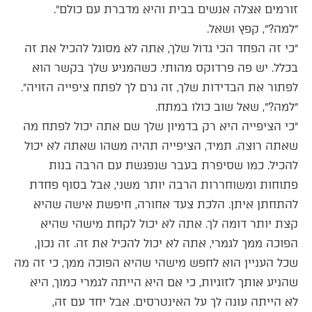
זורמים אצלה אנשים בבית והיא מדברת עם כולם״.
״למה?״, קפץ ושאל.
״כי זה הפחד הכי גדול שלך, אתה לא מסוגל להכיל את זה
בכלל. יש פה פרדוקס מהותי. כשהמניע שלך בקשר הוא
לפתור את הבדידות שלך, זה גרם לך לפתח ציפייה הזויה״.
״למה?״, שאל שוב כולו במתח.
״כי הציפייה היא רק בדמיון שלך שם אתה יכול לפתח מה
שאתה רוצה. תמיד, הציפייה תהיה משהו שאתה לא יכול
להכיל. כמו שסיפרת בעבר שנפגשת עם הרבה בנות
פתוחות ומשוחררות הרבה יותר משני, אבל בסוף פחדת
להתחתן איתן. הלכת צעד אחורה, חיפשת אישה שהיא
קצת יותר דומה לך. אתה לא יכול לקחת מישהי שהיא
הפוכה ממך לגמרי, אתה לא יכול להכיל את זה. זה נכון,
שכל העניין הוא לחפש מישהי שהיא הפוכה ממך, כי זה מה
שהניע אותך לזוגיות, כי אם היא הייתה לגמרי כמוך, היא
לא הייתה עונה לך על האינטרסים. אבל יחד עם זה,