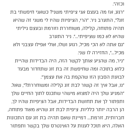
וכזה״.
״רגע, אז מה בעצם אני ציפיתי משני? כשאני חיפשתי בת
זוג?״, התערב ניר. ״הרי, הציפיות שהיו לי משני זה שהיא
תהיה פתוחה, קלילה, משוחררת וזורמת ובעצם גיליתי
שהיא לא כמו שציפיתי…״. ניר התערב
״גם אתה לא הכי מכיל, רגוע ושלו, אולי אפילו עצבני ולא
מכיל…״, החזירה לו שני.
״ניר, מה שהניע אותך לקשר הזה, היה הבדידות שהיית
כלוא בתוכה ומה שחיפשת זה בת זוג שתחדור מבעד
לבועת הסבון הזו שהקפת בה את עצמך״.
״נו, אבל איך זה קשור לבת זוג קלילה ומשוחררת?״, שאל.
״המניע שלך היה למצוא מישהי שתכנס לתוך החיים שלך
ותפתור לך את תחושת הבדידות, אבל הציפיות שהיו לך,
הן הרבה יותר כלליות. ציפית לבת זוג שהיא מאוד פתוחה,
חברותית, זורמת… דמיינת שאם תהיה בת זוג עם התכונות
האלה, היא תוכל לענות על האינטרס שלך בקשר ותפתור