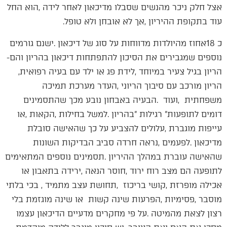
‬עוד‭ ‬בתקופת‭ ‬ההיריון‭, ‬אך‭ ‬לא‭ ‬אובחן‭ ‬ולא‭ ‬טופל‭. ‬
‬נוספים‭ ‬שמגבירים‭ ‬את‭ ‬הסיכון‭ ‬להתפתחות‭ ‬דיכאון‭ ‬בהריון‭ ‬והם‭-
‬הריון‭ ‬בגיל‭ ‬צעיר‭ ‬במיוחד‭, ‬לידת‭ ‬פג‭ ‬או‭ ‬ילד‭ ‬עם‭ ‬בעיה‭ ‬רפואית‭,