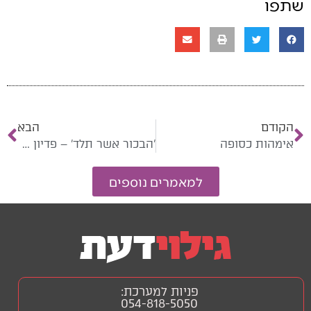
שתפו
הקודם
הבא
אימהות‭ ‬כסופה
‮'‬הבכור‭ ‬אשר‭ ‬תלד'‮‬‭ ‬‮–‬‭ ‬פדיון‭ ‬הבן
למאמרים נוספים
פניות למערכת:
054-818-5050