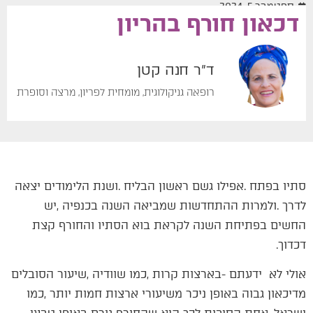
ספטמבר 5, 2024
דכאון‭ ‬חורף‭ ‬בהריון
ד"ר חנה קטן
רופאה גניקולוגית, מומחית לפריון, מרצה וסופרת
‬דכדוך‭. ‬