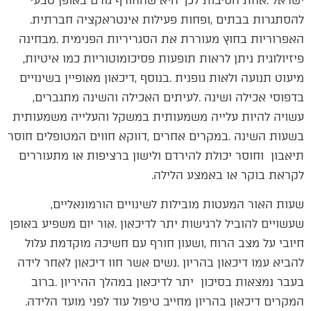
‬להסתגרות‭ ‬בבתים‭, ‬ופחות‭ ‬פעילות‭ ‬אינטראקציה‭ ‬חברתית‭.
‬פיזיולוגית‭ ‬ניתן‭ ‬לראות‭ ‬תופעות‭ ‬פסיכומוטוריות‭ ‬כמו‭ ‬איטיות‭,
‬בדפוסי‭ ‬אכילה‭ ‬ושינה‭. ‬לעיתים‭ ‬האכילה‭ ‬והשינה‭ ‬מתגברים‭,
‬לקראת‭ ‬בוקר‭ ‬או‭ ‬באמצע‭ ‬הלילה‭.‬
שעות‭ ‬האור‭ ‬המעטות‭ ‬מובילות‭ ‬לשינויים‭ ‬הורמונאליים‭,
‬המקרים‭ ‬דיכאון‭ ‬בהריון‭ ‬מחייב‭ ‬טיפול‭ ‬עוד‭ ‬לפני‭ ‬מועד‭ ‬הלידה‭.