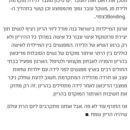
‬ולידת‭ ‬פג‭, ‬משקל‭ ‬עובר‭ ‬נמוך‭ ‬מהממוצע‭ ‬וכן‭ ‬קושי‭ ‬בתהליך‭ ‬ה‭-
‬Bonding‭, ‬כצפוי‭..‬
‬את‭ ‬חשיבות‭ ‬האיתור‭ ‬המוקדם‭ ‬בהריון‭.‬
אז‭ ‬החורף‭ ‬עוד‭ ‬לא‭ ‬פה‭, ‬אבל‭ ‬אנחנו‭ ‬מתקרבים‭ ‬ליום‭ ‬הרת‭ ‬עולם‭.
‬שיהיה‭ ‬הריון‭ ‬שמח‭. ‬■