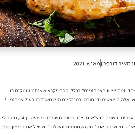
ן מאיר דורפמן
מאי 6, 2021
ד. ומה יעשו הצמחוניים? בכלל, ספר ויקרא שאנחנו עוסקים בו,
 אלה ה’יוצאים ידי חובה’ במנגל יום העצמאות בטבעול צמחוני…?
הצייר והפסל התל-אביבי צבי אלדובי למד בירושלים, באוניברסיטה העברית, בשנים תרצ”א-תרצ”ז. בשנת תשמ”ח, כשהיה בן 84, סיפר לי
ראי”ה, מי שכתב את “חזון הצמחונות והשלום”, ששלל את הרעיון מכל