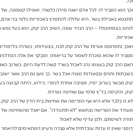
וכל.
וכך הוא הסביר לו: לכל אדם ישנה מידה כלשהי, ואפילו קטנטנה, של 
תתבטא באכילת בשר, היא עלולה להתפרץ באכזריות כלפי בני אדם, ח
לנהוג בצמחונות? – הרב הנזיר שונה, השיב הרב קוק, הוא בעל נפש 
אכזריות.
ואכן, נתפרסמו אגרות של הרב קוק לבנו, בצעירותו, כשהיה בלימוד
מסביר לו שהוא מוכרח לשמור על בריאותו, ומבקר את אלה המדלגים 
האם הרב קוק בעצמו נהג לאכול בשר? קשה לדעת היום, כשרוב האנש
בשבתות וחגים ובסעודות מצוה אכל בשר. כך טען גם הרב שאר ישוב כ
קוק מבשר בערוב ימיו, מסיבה אחרת לגמרי. כידוע, היתה קבוצה 
קוק, והקימה בד”ץ פרטי עם שחיטה נפרדת.
לא זו בלבד אלא היא אף החרימה את שחיטת בית הדין של הרב קוק.
מעודד את הפרישה ובחשש “לא תתגודדו”. אם יאכל מהשחיטה של בי
תורה לשיטתם, ולכן עדיף שלא לאכול
דומני שאין זו עדות עובדתית אלא סברה ורעיון המתאימים להיאמר 