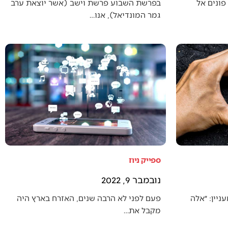
פונים אל
בפרשת השבוע פרשת וישב (אשר יוצאת ערב
גמר המונדיאל), אנו…
ספייק ניוז
נובמבר 9, 2022
יין: ״אלה
פעם לפני לא הרבה שנים, האזרח בארץ היה
מקבל את…