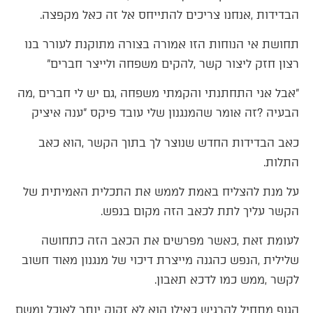
‬הבדידות‭, ‬אנחנו‭ ‬צריכים‭ ‬להתייחס‭ ‬אל‭ ‬זה‭ ‬כאל‭ ‬מקפצה‭.‬
‬רצון‭ ‬חזק‭ ‬ליצור‭ ‬קשר‭, ‬להקים‭ ‬משפחה‭ ‬ולייצר‭ ‬חברים‮"‬‭ ‬
‬הבעיה‭? ‬זה‭ ‬אומר‭ ‬שהמנגנון‭ ‬שלי‭ ‬עובד‭ ‬פיקס‮"‬‭ ‬ענה‭ ‬איציק
‬התלות‭.‬
‬הקשר‭ ‬עליך‭ ‬לתת‭ ‬לכאב‭ ‬הזה‭ ‬מקום‭ ‬בנפש‭.‬
‬לקשר‭, ‬ממש‭ ‬כמו‭ ‬לדכא‭ ‬תאבון‭.‬