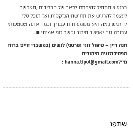
‬עבורה‭ ‬וזה‭ ‬יאפשר‭ ‬חיבור‭ ‬וקשר‭ ‬זוגי‭ ‬אמיתי‭.‬
■
‬הפסיכולוגיה‭ ‬היהודית
מייל‭: ‬
hanna.tipul@gmail.com
שתפו