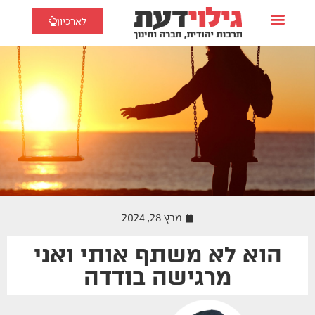
לארכיון
מרץ 28, 2024
זוגיות
‬מרגישה‭ ‬בודדה