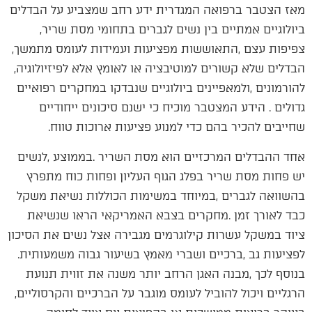
‬ביולוגיים‭ ‬אמתיים‭ ‬בין‭ ‬נשים‭ ‬לגברים‭ ‬בתחומי‭ ‬מסת‭ ‬שריר‭,
‬צפיפות‭ ‬עצם‭, ‬התאוששות‭ ‬מפציעות‭ ‬ועמידות‭ ‬לעומס‭ ‬מתמשך‭ ,
‬הבדלים‭ ‬שלא‭ ‬קשורים‭ ‬למוטיבציה‭ ‬או‭ ‬לאומץ‭ ‬אלא‭ ‬לפיזיולוגיה‭,
‬שחייבים‭ ‬להכיר‭ ‬בהם‭ ‬כדי‭ ‬למנוע‭ ‬פציעות‭ ‬ארוכות‭ ‬טווח‭. ‬
‬לפציעות‭ ‬גב‭, ‬ברכיים‭ ‬ושברי‭ ‬מאמץ‭ ‬בשיעור‭ ‬גבוה‭ ‬משמעותית‭.
‬הרגליים‭ ‬ויכול‭ ‬להוביל‭ ‬לעומס‭ ‬מוגבר‭ ‬על‭ ‬הברכיים‭ ‬והקרסוליים‭,