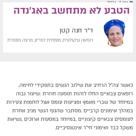
יוני 3, 2026
הטבע לא מתחשב באג׳נדה
ד"ר חנה קטן
רופאה גניקולוגית, מומחית לפריון, מרצה וסופרת
כאשר‭ ‬צה"ל‭ ‬הרחיב‭ ‬את‭ ‬שילוב‭ ‬הנשים‭ ‬בתפקידי‭ ‬לחימה‭,
‬משקל‭ ‬כבד‭ ‬ואימוני‭ ‬חי"ר‭ ‬אינטנסיביים‭. ‬