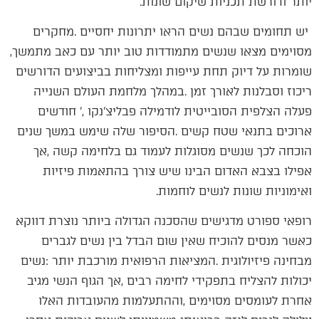
‬יותר‭ ‬ודורשת‭ ‬תכניות‭ ‬שיקום‭ ‬שונות‭. ‬
‬מסוימים‭ ‬מצאו‭ ‬שנשים‭ ‬מתמודדות‭ ‬טוב‭ ‬יותר‭ ‬עם‭ ‬כאב‭ ‬מתמשך‭,
‬ואימוניות‭ ‬שונות‭ ‬לנשים‭ ‬לוחמות‭. ‬