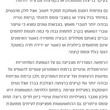
‬בעיקר‭ ‬בריצות‭ ‬ממושכות‭ ‬או‭ ‬בקפיצות‭ ‬עם‭ ‬ציוד‭ ‬לחימה‭. ‬
גם‭ ‬צפיפות‭ ‬העצם‭ ‬משחקת‭ ‬תפקיד‭ ‬חשוב‭. ‬אצל‭ ‬חלק‭ ‬מהנשים‭,
‬הגוף‭ ‬בגלל‭ ‬עומס‭ ‬קיצוני‭. ‬