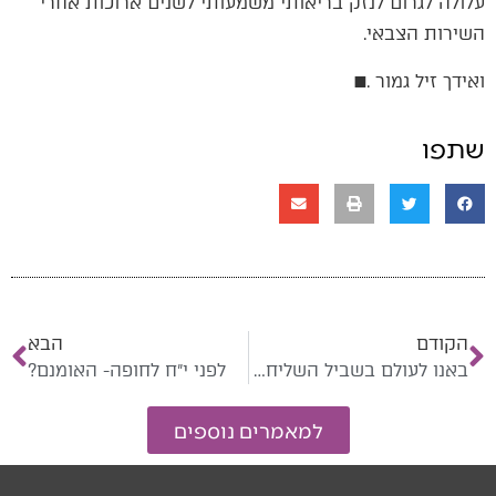
‬השירות‭ ‬הצבאי‭.‬
ואידך‭ ‬זיל‭ ‬גמור‭. ‬■
שתפו
הקודם
הבא
באנו לעולם בשביל השליחות
לפני י״ח לחופה- האומנם?
למאמרים נוספים