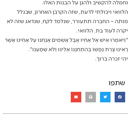
וחמלה להקשיב ולהגן על הבנות האלו.
הלוואי ויכולתי לדעת, שזה הקרבן האחרון, שבגלל
מותה – החברה תתעורר, שנלמד לקח, שנדאג שזה לא
יקרה לעוד בת. הלוואי.
"וַיֹּאמְרוּ אִישׁ אֶל אָחִיו אֲבָל אֲשֵׁמִים אֲנַחְנוּ עַל אָחִינוּ אֲשֶׁר
רָאִינוּ צָרַת נַפְשׁוֹ בְּהִתְחַנְנוֹ אֵלֵינוּ וְלֹא שָׁמָעְנו".
יהי זכרה ברוך.
שתפו