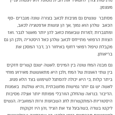
‬מעצמן‭.‬
‬הכאב‭ ‬שלהן‭ ‬הוא‭ ‬נמוך‭, ‬אך‭ ‬הן‭ ‬עושות‭ ‬אדפטציה‭ ‬לכאב‭,
‬בריאותן‭. ‬
‬ביתר‭ ‬קלות‭, ‬כי‭ ‬היא‭ ‬יכולה‭ ‬להסתגל‭ ‬לשימוש‭ ‬בצד‭ ‬הלא‭ ‬פגוע‭.