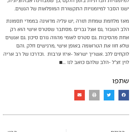
‬למיומנויות‭ ‬חברתיות‭ ‬בזמן‭ ‬הלקט‭, ‬כך‭ ‬שמבחינה‭ ‬אבולוציונית‭,
‬ישנו‭ ‬הסבר‭ ‬למיומנויות‭ ‬התקשורת‭ ‬המופלאות‭ ‬של‭ ‬הנשים‭.‬
‬לוין‭ ‬זצ"ל‭- ‬הלב‭ ‬שלהם‭ ‬כואב‭ ‬לנו‭… ‬■
שתפו