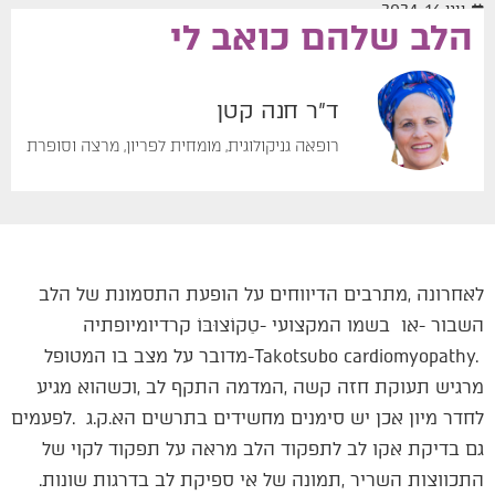
יוני 16, 2024
הלב‭ ‬שלהם‭ ‬כואב‭ ‬לי
ד"ר חנה קטן
רופאה גניקולוגית, מומחית לפריון, מרצה וסופרת
‬התכווצות‭ ‬השריר‭, ‬תמונה‭ ‬של‭ ‬אי‭ ‬ספיקת‭ ‬לב‭ ‬בדרגות‭ ‬שונות‭.