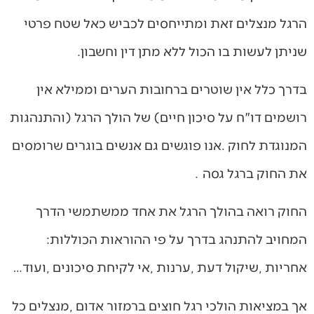
‬שניתן‭ ‬לעשות‭ ‬בו‭ ‬הכול‭ ‬ללא‭ ‬מתן‭ ‬דין‭ ‬וחשבון‭.‬
‬את‭ ‬החוק‭ ‬ברגל‭ ‬גסה‭. ‬
‬המחויב‭ ‬להתנהג‭ ‬בדרך‭ ‬על‭ ‬פי‭ ‬ההוראות‭ ‬הכוללות‭:
‬אחריות‭, ‬שיקול‭ ‬דעת‭, ‬ערנות‭, ‬אי‭ ‬לקיחת‭ ‬סיכונים‭, ‬ועוד‭…‬