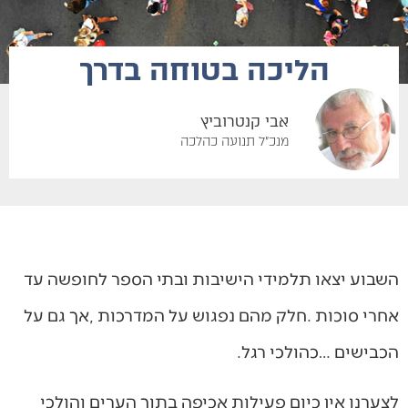
הליכה בטוחה בדרך
אבי קנטרוביץ
מנכ"ל תנועה כהלכה
‬הכבישים‭… ‬כהולכי‭ ‬רגל‭.‬