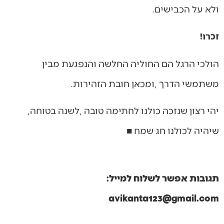
‬ולא‭ ‬על‭ ‬הכבישים‭. ‬
זכרו‭!‬
‬משתמשי‭ ‬הדרך‭, ‬ומכאן‭ ‬חובת‭ ‬הזהירות‭.‬
יהי‭ ‬רצון‭ ‬שנזכה‭ ‬כולנו‭ ‬לחתימה‭ ‬טובה‭, ‬לשנה‭ ‬בטוחה‭,
‬שיהיה‭ ‬לכולנו‭ ‬חג‭ ‬שמח‭ ‬■
תגובות אפשר לשלוח למייל:
avikanta123@gmail.com