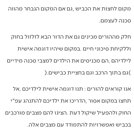
‬סכנה‭ ‬לעצמם‭.‬
(‬גם‭ ‬בתוך‭ ‬הרכב‭ ‬וגם‭ ‬בחציית‭ ‬כבישים‭).‬
‬בכביש‭ ‬ואפשרויות‭ ‬להתמודד‭ ‬עם‭ ‬מצבים‭ ‬אלה‭.‬