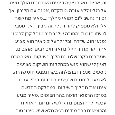
‬אלי‭ ‬ולא‭ ‬מפסיק‭ ‬להודות‭ ‬לי‭. ‬זה‭ ‬מביך‭.
‬אחד‭ ‬יקר‭ ‬מתוך‭ ‬חיילים‭ ‬ואזרחים‭ ‬רבים‭ ‬ואהובים‭,
‬נוספים‭ ‬שנעזרו‭ ‬בהצלחה‭ ‬בקרן‭ ‬נפגעי‭ ‬חוט‭ ‬שדרה‭.