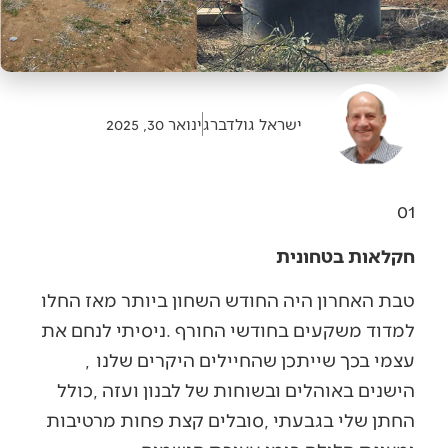
ישראל גולדברג
ינואר 30, 2025
01
חקלאות בטחונית
‬עצמי‭ ‬בכך‭ ‬שייתכן‭ ‬שהחיילים‭ ‬היקרים‭ ‬שלנו‭,