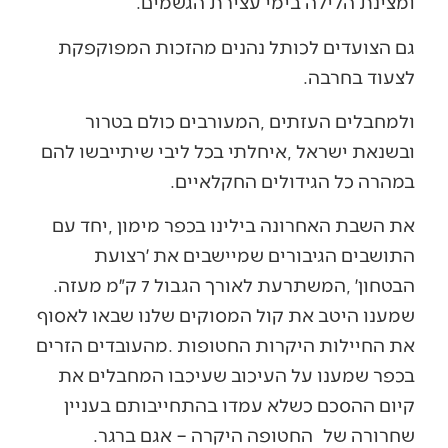
‬ומצינת‭ ‬הלילה‭ ‬בימי‭ ‬עצירת‭ ‬הגשמים‭. ‬
‬לצעוד‭ ‬בחרבה‭.‬
‬במהרה‭ ‬כל‭ ‬הגידולים‭ ‬החקלאיים‭.‬
‬הבטחון׳‭, ‬המשתרעת‭ ‬לאורך‭ ‬הגבול‭ ‬7‭ ‬ק״מ‭ ‬מעזה‭.
‬שחרורה‭ ‬של‭
‬החטופה‭ ‬היקרה‭ – ‬אגם‭ ‬ברגר‭.‬