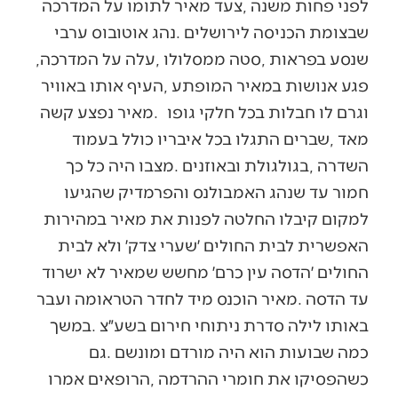
‬שנסע‭ ‬בפראות‭, ‬סטה‭ ‬ממסלולו‭, ‬עלה‭ ‬על‭ ‬המדרכה‭,
‬וגרם‭ ‬לו‭ ‬חבלות‭ ‬בכל‭ ‬חלקי‭ ‬גופו‭.