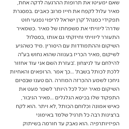
‬שאם‭ ‬ימעיטו‭ ‬את‭ ‬תרופות‭ ‬ההרגעה‭ ‬לדקה‭ ‬אחת‭,
‬התפקוד‭ ‬שלו‭ ‬בכיסא‭ ‬הגלגלים‮…‬‭ ‬מאיר‭ ‬הגיבור‭,