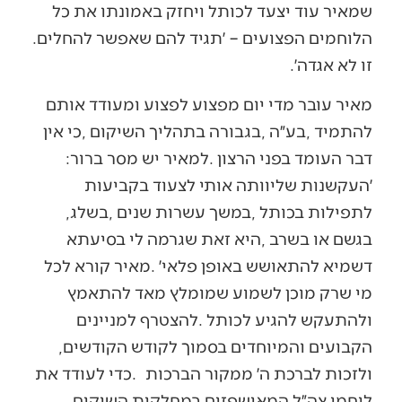
‬הלוחמים‭ ‬הפצועים‭ – ‬׳תגיד‭ ‬להם‭ ‬שאפשר‭ ‬להחלים‭.
‬זו‭ ‬לא‭ ‬אגדה׳‭. ‬
‬דבר‭ ‬העומד‭ ‬בפני‭ ‬הרצון‭. ‬למאיר‭ ‬יש‭ ‬מסר‭ ‬ברור‭:
‬לתפילות‭ ‬בכותל‭, ‬במשך‭ ‬עשרות‭ ‬שנים‭, ‬בשלג‭,
‬הקבועים‭ ‬והמיוחדים‭ ‬בסמוך‭ ‬לקודש‭ ‬הקודשים‭,
‬ולזכות‭ ‬לברכת‭ ‬ה׳‭ ‬ממקור‭ ‬הברכות‭.
‬לוחמי‭ ‬צה״ל‭ ‬המאושפזים‭ ‬במחלקות‭ ‬השיקום‭,