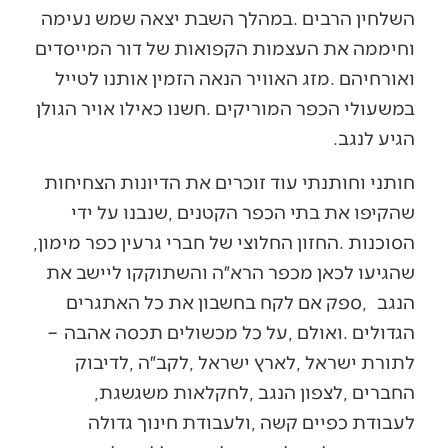
‬הגיע‭ ‬לנגב‭.‬
‬הסוכנות‭. ‬החזון‭ ‬החלוצי‭ ‬של‭ ‬חברי‭ ‬גרעין‭ ‬כפר‭ ‬מימון‭,
‬הנגב‭,
‬הגדולים‭. ‬ואולם‭, ‬על‭ ‬כל‭ ‬מכשולים‭ ‬תכסה‭ ‬אהבה‭ –
‬החברים‭, ‬לצפון‭ ‬הנגב‭, ‬לחקלאות‭ ‬משגשגת‭,