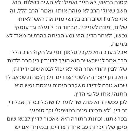
קטנה בראש, לא חייך ואפילו לא השיב בשלום. הוא
חשב שאולי הרב לא מזהה אותו, ואמר ‘הרב הלל, זה
אני פלוני’! ושוב הרב בקושי מזיז את ראשו לאות
שלום, ופונה לענייניו. הבחור הנ”ל נעלב עד עומקי
נפשו, ולאחר הדין, הוא נסע הביתה בהרגשה מאוד לא
נעימה.
אבל בערב הוא מקבל טלפון, ומי על הקו? הרב הלל!
הרב אמר לו שכאשר הוא הולך לדון דין בין חבר ילדות
שלו לבין יהודי אחר הוא לא יכול לבטא שום ידידות,
הוא נותן יחס זהה לשני הצדדים, ולכן למרות שכאב לו
שהוא גורם לידידו משכבר הימים עוגמת נפש הוא
התנהג אתו על פי הדין.
לכן עכשיו הוא מתקשר לומר לו שהכל בסדר, אבל דין
זה דין, ‘לא תכירו פנים במשפט’! וכך מופעי
בפרשתנו. וכוונת התורה היא שאסור לדיין לבטא שום
סימן של היכרות עם אחד הצדדים, ובמיוחד אם יש