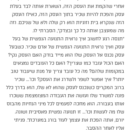
אחרי שהקמת את העסק הזה, השארת אותה לבד בעלת
עסק והפכת להיות שכיר בתוך העסק הזה, כאילו העסק
הזה שנקרא בית וזוגיות הוא רק שלה ולא של שניכם. וזה
מה שמעצבן אותה כל כך ובצדק״, הסברתי לו.
״תנסה רגע לחשוב איך נראית התנועה הנפשית של בעל
עסק ואיך נראית התנועה הנפשית של אדם שכיר. כשבעל
עסק נכנס אל העסק שלו הוא מייד בודק האם העסק נקי?
האם הכול עובד כמו שצריך? האם כל העובדים נמצאים
במקומות שלהם? מה כל עובד צריך על מנת שיעבוד טוב
יותר? איך אפשר לשפר ולשדרג את העסק? וכו'… שכיר
ברוב המקרים כשנכנס לעסק שהוא לא שלו, הוא בדרך כלל
פונה למשרד שלו ועושה את העבודה המצומצמת ששכרו
אותו בעבורה. הוא מחכה לפעמים לכל מיני הנחיות מהבוס
שלו מה לעשות וכו'… זו תנועה נפשית פאסיבית ושונה.
יורם, אתה הפכת את עצמך לעוד בורג במערכת״. פניתי
אליו לאחר ההסבר.