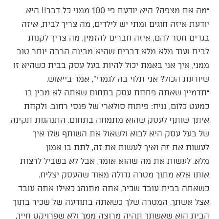
״מה את מצפה? היא יודעת פי 100 ממני כל דבר!! היא
יודעת איזה חוגים ומתי יש לילדים, מה צריך לבית, איזה
בגדים חסר להם, איזה חברים להזמין, מה צריך לקנות
לבית ועוד מלא מלא דברים שהיא מבינה הרבה יותר טוב
ממני, איך אני באמת יכול להיות בעל עסק בבית כשהיא זו
שיודעת הכול? אני תלוי בה לגמרי״, אמר בייאוש.
״תדמיין שאתה פתחת עסק בתחום שאתה לא מבין בו
כמעט כלום, נניח: פיתוח סולארי של פנסי רחוב. ולקחת
איתך שותף לעסק שהוא מתמחה בתחום. התנהגות תקינה
של בעל עסק היא לבוא ולשאול את השותף שלו איך
לעשות את זה ואיך לעשות את זה, לתת בו אמון
מלא. לעשות את מה שהוא אומר, אבל לא בשביל לרצות
אותו אלא מתוך מטרה גדולה מאוד שהעסק יצליח.
כשאתה בבית עובד שכיר, אתה מתנהג כאילו אתה עובד
אצל אשתך. המטרה שלך כשאתה בתודעה של שכיר בתוך
הבית הוא שאשתך תהיה מרוצה ממך ולא שפרויקט חייך,