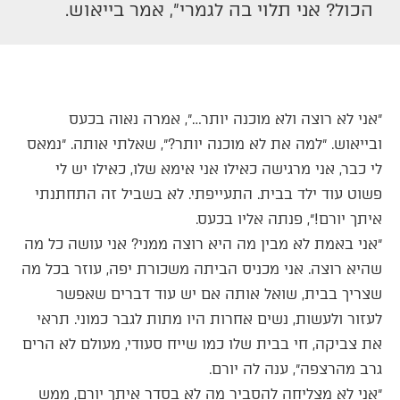
הכול? אני תלוי בה לגמרי״, אמר בייאוש.
״אני לא רוצה ולא מוכנה יותר…״, אמרה נאוה בכעס
ובייאוש. ״למה את לא מוכנה יותר?״, שאלתי אותה. ״נמאס
לי כבר, אני מרגישה כאילו אני אימא שלו, כאילו יש לי
פשוט עוד ילד בבית. התעייפתי. לא בשביל זה התחתנתי
איתך יורם!״, פנתה אליו בכעס.
״אני באמת לא מבין מה היא רוצה ממני? אני עושה כל מה
שהיא רוצה. אני מכניס הביתה משכורת יפה, עוזר בכל מה
שצריך בבית, שואל אותה אם יש עוד דברים שאפשר
לעזור ולעשות, נשים אחרות היו מתות לגבר כמוני. תראי
את צביקה, חי בבית שלו כמו שייח סעודי, מעולם לא הרים
גרב מהרצפה״, ענה לה יורם.
״אני לא מצליחה להסביר מה לא בסדר איתך יורם, ממש