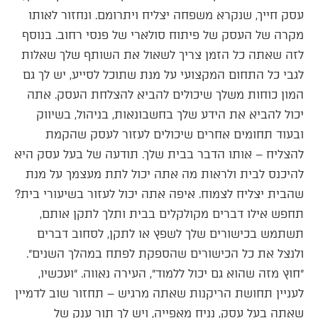
עסק חייך, שנקרא משפחה יצליח ויתרומם. ונחזור לאותו
מקרה של העסק של פיתוח סולארי של פנסי רחוב. בנוסף
לזה שאתה כל הזמן צריך לשאול את השותף שלך שאלות
לגבי כל התחום המקצועי על מנת שתוכל לסייע, יש לך גם
המון כוחות משלך שיכולים להביא להצלחת העסק. אתה
יכול להביא את הידע שלך בחשבונאות, בניהול, בשיווק
ובעוד תחומים אחרים שיכולים לעזור לעסק שהקמת
להצליח – אותו הדבר בבית שלך. תודעה של בעל עסק היא
להיכנס לבית ולראות מה אתה יכול לתת מעצמך על מנת
שהבית יצליח לצמוח. איפה אתה יכול לעזור בשיעורי בית?
תחפש אילו דברים מקולקלים בבית ותלך לתקן אותם,
תשתמש בכישורים שלך לשפץ או לתקן, לסחוב דברים
ולנצל את כל הכישורים שהספקת לפתח במהלך השנים״.
״חוץ מזה שהוא גם יכול ללמוד״, העירה נאווה. ״ועכשיו,
לעניין תחושת הריקנות שאתה מרגיש – תחזור שוב לדמיין
שאתה בעל עסק, נניח מאפייה, ויש לך תור ענק של