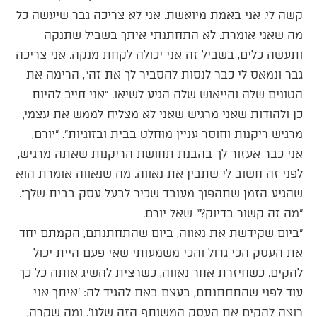
קשה לי. אני באמת מיואשת. אני לא צריכה גבר שיעשה כל
מה שאני אומרת. לא התחתנתי איתך בשביל שתנקה
ותעשה כלים, בשביל זה אני יכולה לקחת מנקה. אני צריכה
גבר ונמאס לי כבר לנסות להסביר לך את זה״, הרימה את
הטונים שלה והייאוש שלה הגיע לשיאו. ״אני חייב להיות
כן ולהודות שאני מרגיש שאני לא מצליח לממש את עצמי,
מרגיש ריקנות וחוסר עניין מוחלט בבית ובזוגיות״. ״יורם,
אני כבר אעזור לך בהבנת תחושת הריקנות שאתה מרגיש,
לפני זה חשוב לי שתבין את נאווה. מה שנאווה אומרת הוא
שהגיע הזמן שתהפוך מעובד שכיר לבעל עסק בבית שלך״.
״מה זה קשור בדיוק?״ שאל יורם.
״ביום שקידשת את נאווה, ביום שהתחתנתם, הקמתם יחד
את העסק הכי גדול והכי משמעותי שאי פעם היית יכול
להקים. כשחיזרת אחר נאווה, כשרצית להשיג אותה כל כך
עוד לפני שהתחתנתם, בעצם באת להגיד לה: 'איתך אני
רוצה להקים את העסק המשותף הזה שלנו'. ומה שקרה,