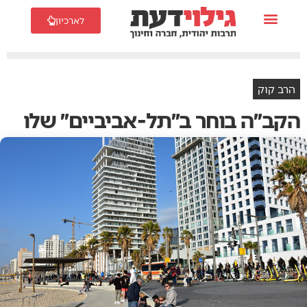
לארכיון
הרב קוק
הקב״ה בוחר ב״תל-אביביים״ שלו