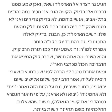
הגיע גר הצדק אל האדמו״ר ושאל, ואכן שמע ממנו
דברים אלו בדיוק. הקשה הגר: אני מכיר כמה יהודים
בתל-אביב, אנשי בוהמה, לא בדיוק צדיקים ואני לא
בטוח שהקב״ה היה בוחר בהם להיות חלק מהעם
שלו. השיב האדמו״ר: כן, הבנת, בדיוק לאלה
התכוונתי. גם בהם בדיוק הקב״ה בוחר.
אמרתי למו״ר: זה נשמע יותר כמו תורת הרב קוק.
והוא השיב: מה אתה חושב, שהרב קוק המציא את
הדברים? הכול מכתבי האר״י.
ופעם אחרת סיפר לי: הרבה לפני שפתחו את שערי
רוסיה לעליה, אמר הרב יוסף שלום אלישיב שיום
יבוא וייפתחו השערים, וגם על היום הזה נאמר: ״ייתי
ולא אחמיניה״ (יבוא ולא אראנו, על פי תיאור הגמרא
בסנהדרין את קשיי הגאולה), משום שהשאלות
ההלכתיות משם תהיינה קשות ביותר.