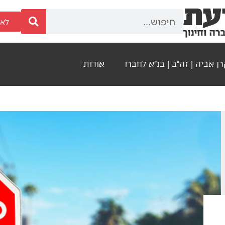
לאר
ן אביה | זה"ב | בנ"א לחברו
אודות