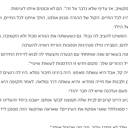
שיב, אז עדיף שלא נדבר על זה". הם לא נכנסים איתו לעימות.
ג לכל החיים. הקול של ההורה מכוון אותנו, הולך איתנו לכל החיים, 
 הילד.
משיכו להציב לה גבול. גם כשעשתה את הנורא מכול ולא הקשיבה, הם
להם, הסבירו וגילו מנהיגות וסמכות הורית ראויה להערכה.
נה בעשרים שנה שוחחתי עם הנערה והצעתי לה לבוא לדירת החירום ש
 ההורים שלך. מקום חדש זו הזדמנות לעשות שינוי".
קל, אבל היא עשתה מאמץ. היה בינינו חיבור נפלא. היו לה רגעים ק
לבנות את חייה מחדש. והיא עשתה דרך נפלאה. לאחר תקופה היא ח
פעם ועדכנה שיש לה חבר יהודי.
 היינו קרובים לבית שלה וקפצנו לבקר אותם. ישבנו ביחד והעלינו זי
י מסוגלת? שאני אפקח את העיניים? שאראה שהקשר הזה מסוכן לי? 
לך לא ויתרו עליך, וזה מה שהציל אותך".