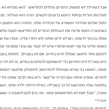
אבל כשהילד לא מקשיב ההורים עלולים להתייאש. "הוא ממילא לא מק
מנהיגות הורית נבחנת דווקא ברגעים הקשים. הורה הוא מגדלור, מנהי
הקול שלהם מהדהד ומשפיע על הבחירה שלנו. ההורה הוא המצפן של
כשהנערה הזאת פרצה את הגבולות ההורים לא התייאשו ממנה אלא ה
אותה בניגוד לרצונה, הם לא זרקו אותה ולא ויתרו עליה. אמרו את ש
כשפנו אלינו על סף ייאוש וסיפרו שיש לה קשר עם ערבי שמבוגר ממ
למקום אחר ולחשב מסלול חדש בחיים. אם לא בשבילך, לפחות בשביל
היא באה לדירת החירום כדי להשתקם ולהתקדם בחיים. זה לא לה היה 
ממנה. האמנו בה שהיא מסוגלת להתרומם, להתנתק מהקשר המסוכן ו
להורים. שמרנו איתה ועם הוריה על קשר. היא באה לבקר אותנו מדי 
בחתונה שלה התרגשנו כל כך בשבילה, כאילו הייתה ילדה שלנו. השבוע
אמרה, "ובכל זאת לא התייאשתם ממני. מה גרם לכם להאמין בי שאנ
יהודי?"
“למדתי מההורים שלך", אמרתי לה. "כל כך התרשמתי מהם. ההורים ש