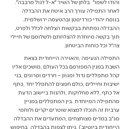
‬והודו‭ ‬לשמו״‭
‬בלחן‭ ‬של‭ ‬השיר‭ ‬״א‭-‬ל‭ ‬דגול‭ ‬מרבבה״‭.
‬בנוסח‭ ‬יהודי‭ ‬כורדיסטן‭ ‬ובהטעמה‭ ‬ירושלמית‭.
‬ההבדלה‭ ‬נפתחת‭ ‬בבקשות‭ ‬הצלחה‭ ‬לכלל‭ ‬ולפרט‭,
‬צה״ל‭ ‬וכל‭ ‬כוחות‭ ‬הביטחון‭.‬
‬הייחודית‭ ‬ביוטיוב‭. (‬ניתן‭ ‬לצפות‭ ‬בהבדלה‭