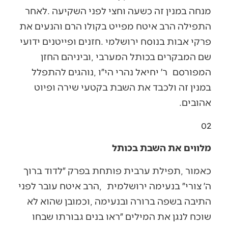
‬המפורסם‭
‬ר׳‭ ‬יחיאל‭ ‬נהרי‭ ‬הי״ו‭, ‬נוהגים‭ ‬
‬אהובים‭.‬
02‭ ‬
מלווים את השבת בכותל
‬ה׳‭ ‬צורי״‭ ‬בנעימה‭ ‬ירושלמית‭,
‬הרב‭ ‬איטח‭ ‬