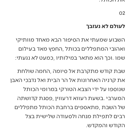
02‭ ‬
לעולם לא נעזבך
‬שמו‭. ‬וכך‭ ‬הוא‭ ‬מתאר‭ ‬במילותיו‭, ‬כמעט‭ ‬לא‭ ‬נגעתי‭:‬
‬הקודש‭ ‬והמקדש‭.‬