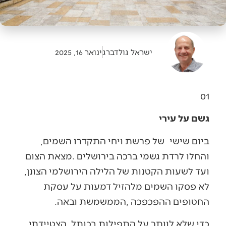
ישראל גולדברג
ינואר 16, 2025
01
גשם על עירי
ביום‭ ‬שישי‭
‬של‭ ‬פרשת‭ ‬ויחי‭ ‬התקדרו‭ ‬השמים‭,
‬ועד‭ ‬לשעות‭ ‬הקטנות‭ ‬של‭ ‬הלילה‭ ‬הירושלמי‭ ‬הצונן‭,
‬החטופים‭ ‬ההפכפכה‭, ‬הממשמשת‭ ‬ובאה‭. ‬