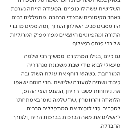
‬של‭ ‬רבי‭ ‬פנחס‭ ‬רפאלוף‭. ‬
‬את‭ ‬ניחוחות‭ ‬עשבי‭ ‬הריחן‭, ‬הנענע‭ ‬ועצי‭ ‬ההדס‭,
‬ההבדלה‭.‬