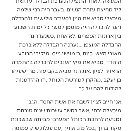
‬מיכאלי‭ ‬מביא‭ ‬את‭ ‬היין‭ ‬לסעודה‭ ‬שלישית‭ ‬ולהבדלה‭,
‬להודות‭ ‬להם‭ ‬על‭ ‬כך‭.‬