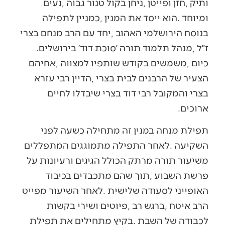
‬ז״ל‭, ‬מנהל‭ ‬תלמוד‭ ‬תורה‭ ‬׳סוכת‭ ‬דוד׳‭ ‬בירושלים‭.
‬ארוכים‭.‬