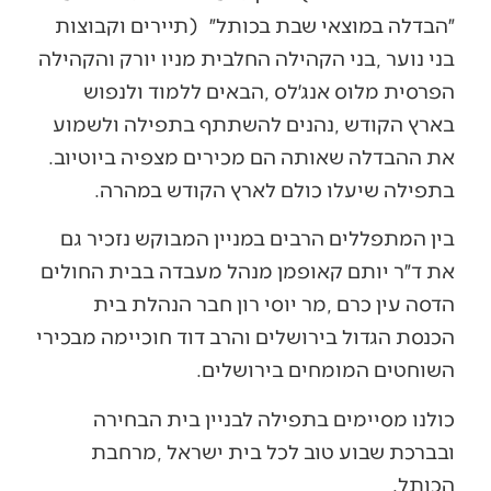
‬״הבדלה‭ ‬במוצאי‭ ‬שבת‭ ‬בכותל״‭)
‬את‭ ‬ההבדלה‭ ‬שאותה‭ ‬הם‭ ‬מכירים‭ ‬מצפיה‭ ‬ביוטיוב‭.
‬בתפילה‭ ‬שיעלו‭ ‬כולם‭ ‬לארץ‭ ‬הקודש‭ ‬במהרה‭.‬
‬השוחטים‭ ‬המומחים‭ ‬בירושלים‭.‬
‬הכותל‭.‬