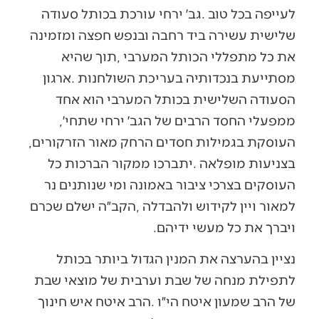
‬ממפעלי‭ ‬החסד‭ ‬הרבים‭ ‬של‭ ‬הגב׳‭ ‬ירחי‭ ‬שתחי׳‭,
‬העוסקת‭ ‬בגמילות‭ ‬חסדים‭ ‬הרחק‭ ‬מאור‭ ‬הזרקורים‭,
‬ויברך‭ ‬את‭ ‬כל‭ ‬מעשי‭ ‬ידיהם‭.‬