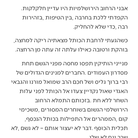
אבני‭ ‬הרחוב‭ ‬הירושלמיות‭ ‬היו‭ ‬עדיין‭ ‬חלקלקות‭.
‬רבה‭, ‬כדי‭ ‬שלא‭ ‬להחליק‭. ‬
כשהגעתי‭ ‬לרחבת‭ ‬הכותל‭ ‬מצאתיה‭ ‬ריקה‭ ‬למחצה‭,
‬בוהקת‭ ‬ורטובה‭ ‬כאילו‭ ‬עלתה‭ ‬זה‭ ‬עתה‭ ‬מן‭ ‬הרחצה‭.‬
‬קום‭, ‬הממהרים‭ ‬אל‭ ‬התפילות‭ ‬בכותל‭ ‬הנכסף‭,
‬שרב‭ ‬וגם‭ ‬לא‭ ‬שלג‮…‬‭ ‬