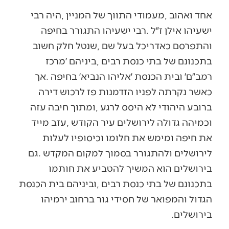
‬בירושלים‭.‬