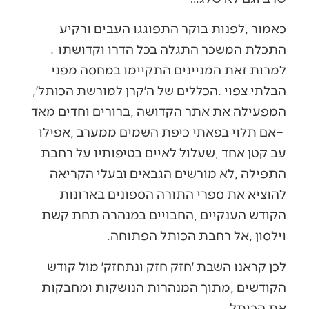
‬התכלת‭ ‬המשכר‭ ‬התגלה‭ ‬בכל‭ ‬הדרו‭ ‬וקדושתו‭.
‬הבלתי‭ ‬צפוי‭. ‬הכללים‭ ‬של‭ ‬ה׳קרן‭ ‬למורשת‭ ‬הכותל׳‭,
‬וילסון‭, ‬אל‭ ‬רחבת‭ ‬הכותל‭ ‬הפתוחה‭.‬
‬את‭ ‬הכותל‭.‬