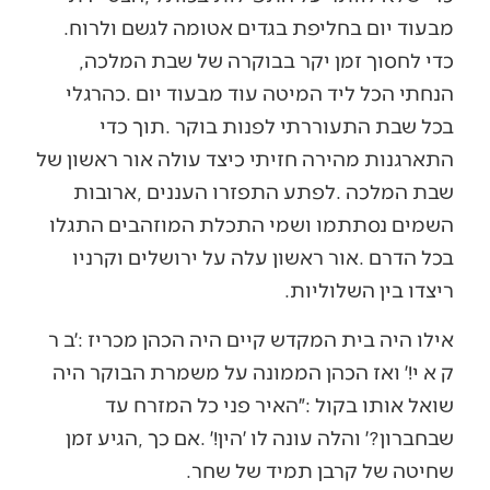
‬מבעוד‭ ‬יום‭ ‬בחליפת‭ ‬בגדים‭ ‬אטומה‭ ‬לגשם‭ ‬ולרוח‭.
‬כדי‭ ‬לחסוך‭ ‬זמן‭ ‬יקר‭ ‬בבוקרה‭ ‬של‭ ‬שבת‭ ‬המלכה‭,
‬ריצדו‭ ‬בין‭ ‬השלוליות‭.‬
‬שחיטה‭ ‬של‭ ‬קרבן‭ ‬תמיד‭ ‬של‭ ‬שחר‭.‬