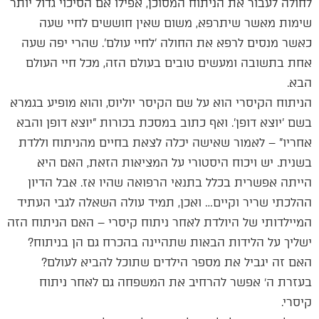
לחולה לעבור את הניתוח המסוכן, אפילו אם הסיכוי גדול יותר
שימות מאשר שיתרפא, משום שאין חוששים לחיי שעה
כאשר מנסים לרפא את החולה 'לחיי עולם'. שהרי יפה שעה
אחת בתשובה ומעשים טובים בעולם הזה, מכל חיי העולם
הבא.
הניתוח הקיסרי הוא על שם הקיסר יוליוס, והוא מופיע בגמרא
בשם 'יוצא דופן'. ואף כתוב במסכת בכורות "יוצא דופן והבא
אחריו" – לאמור שאישה יכלה לצאת בחיים מהניתוח וללדת
בשנית. יש ויכוח היסטורי על המציאות הזאת, האם היא
הייתה אפשרית בכלל בתנאי הרפואה שהיו אז. אבל הדיון
ההלכתי שריר וקיים… ואכן, תמיד עולה השאלה לגבי העתיד
המיילדותי של היולדת לאחר ניתוח קיסרי – האם הניתוח הזה
ישליך על הלידות הבאות שתהיינה בהכרח גם הן בניתוח?
האם זה יגביל את מספר הילדים שתוכל להביא לעולם?
בעזרת ה׳ אפשר להרחיב את המשפחה גם לאחר ניתוח
קיסרי.