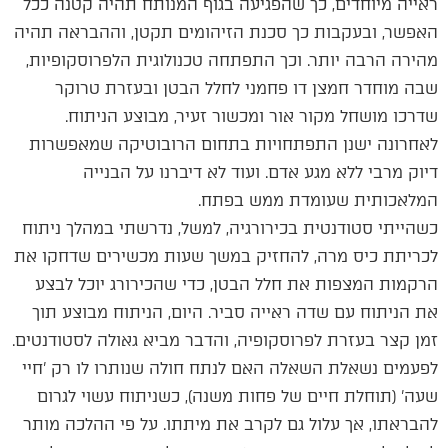
ראייה מיוחדים, כך שהפגיעה בגוף המנותח תהיה קטנה ככל
האפשר, ובעקבות כך סכנת הזיהומים תקטן, וההבראה תהיה
מהירה הרבה יותר. וכך התפתחה טכנולוגית הלפרוסקופיות,
שבה מוחדר חמצן דו פחמני לחלל הבטן ובעזרת טרוקר
שדרכו מושחל מקור אור ומכשור זעיר, מבוצע הניתוח.
לאחרונה ישנן התפתחויות בתחום הרובוטיקה שמאפשרות
דיוק מרבי ללא מגע אדם. ועוד לא דיברנו על הבנייה
המלאכותית שעומדת ממש בפתח.
כשהייתי סטודנטית בכירורגיה, למשל, נדרשתי במהלך ניתוח
לכריתת כיס מרה, להחזיק במשך שעות מכשירים שדחקו את
הרקמות המצפות את חלל הבטן, כדי שהכירורג יוכל לבצע
את הניתוח עם שדה ראייה סביר. היום, הניתוח מבוצע תוך
זמן קצר בעזרת לפרוסקופיה, והדבר מביא גאולה לסטודנטים.
לפעמים נשאלת השאלה האם לנתח חולה שנותרו לו רק 'חיי
שעה' (תוחלת חיים של פחות משנה), כשניתוח עשוי לגרום
להבראתו, אך עלול גם לקרב את מיתתו. על פי ההלכה מותר