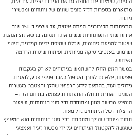
היגיינה, שימיתו את החולה גם אם הניתוח יצליח. עם זאת,
מתוארים בספרות חז"ל סוגים שונים של ניתוחים ומכשירי
ניתוח.
התפתחות הכירורגיה הייתה איטית, עד שלפני כ-150 שנה
אירעו שתי התפתחויות ששינו את התמונה בנושא זה: הנהגת
שיטות למניעת זיהומים, שכללו שטיפת ידיים קפדנית, חיטוי
ושימוש באנטיביוטיקה מניעתית, ופיתוח שיטות הרדמה
ואלחוש.
במשך הזמן החלו להשתמש בניתוחים לא רק בעקבות
פציעות, אלא גם לצורך הטיפול באבר פנימי פגוע, להסרת
גידולים ועוד, בהתאם לידע הרפואי שהלך והצטבר. בעשרות
השנים האחרונות חלה התפתחות עצומה בתחום הזה –
הומצא מכשור מגוון ומתוחכם לכל סוגי הניתוחים, ושיעור
ההצלחה של הניתוחים גדל מאוד.
תחום מיוחד שהולך ומתפתח בכל סוגי הניתוחים הוא המאמץ
שנעשה ל'הקטנת' הניתוחים על ידי מכשור זעיר ואמצעי