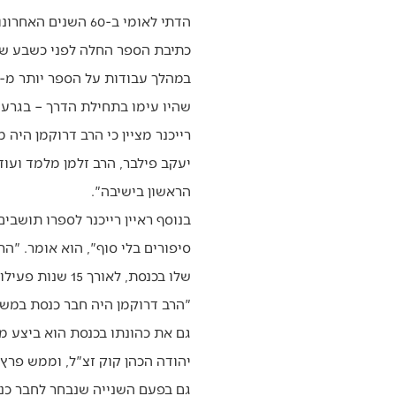
הדתי לאומי ב-60 השנים האחרונות. ספר על חייו של הרב דרוקמן הוא רווח ציבורי, ניתן ללמוד על הציבור הדתי לאומי דרך הסיפור שלו".
כתיבת הספר החלה לפני כשבע שנים
שהיו עימו בתחילת הדרך – בגרעין
רייכנר מציין כי הרב דרוקמן היה
יעקב פילבר, הרב זלמן מלמד ועו
הראשון בישיבה".
בנוסף ראיין רייכנר לספרו תושבי
סיפורים בלי סוף", הוא אומר. "הר
שלו בכנסת, לאורך 15 שנות פעילות פוליטית.
יהודה הכהן קוק זצ"ל, וממש פרץ
גם בפעם השנייה שנבחר לחבר כנסת, בשנת 1999, היה זה בשל לחצו של ה