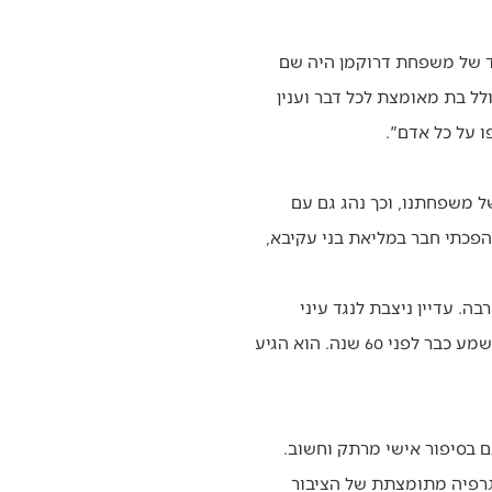
חד של משפחת דרוקמן היה שם
לל בת מאומצת לכל דבר וענין
 על כל אדם".
ל משפחתנו, וכך נהג גם עם
הפכתי חבר במליאת בני עקיבא,
ה. עדיין ניצבת לנגד עיני
דמותו של הרב, שגם בגיל 80 פלוס לבוש בחולצת תנועה, מגיע באישון ליל לדון עם חניכים על שאלות ששמע כבר לפני 60 שנה. הוא הגיע
ם בסיפור אישי מרתק וחשוב.
וגרפיה מתומצתת של הציבור