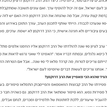
תבים עליהם ספר, ביוגרפיה. כיצד הגיב הרב דרוקמן לרעיון כתיבת סי
ב לעם ישראל, אם זה יכול להוסיף ערך. ואם עונים תשובה שמתקבלת 
קדמת קצת עזרה, אבל מה שהנחה את הרב דרוקמן היה האם יש לזה ע
״זה גם מה שהרב אמר בחגיגות ה-90 שנערכו לכבודו. הייתי שותף לתכנון הערב, עורך התוכן
עים ציבוריים ולא חגיגה אישית, כי הרב דרוקמן לא ישמח. ערכים, מ
לפני כחודש, ג׳ כסליו, נערך כאמור ערב לציון 90 שנה להולדתו של הרב דרוקמן אליו ה
 כיסא גלגלים, ובפתח דבריו אמר: ״האמינו לי שאני נרגש לראות את כ
מצטער על כל הטרחה שלכם. לא הייתם צריכים לטרוח, מה קרה? 
. אנחנו צריכים לעשות דברים שיוסיפו לעם ישראל״.
הגיד שהוא הכי מאפיין את הרב דרוקמן?
 פטירתו של הרב קבוצות הוואטסאפ והפייסבוק התמלאו סיפורים. בעי
ל מסירות נפש, הוא סיפור שמתאר את הרב דרוקמן. גם כשהיה חבר כ
להעביר שיעורים, ללכת לחתונות של תלמידים ומכרים, לנחם אבלים, 