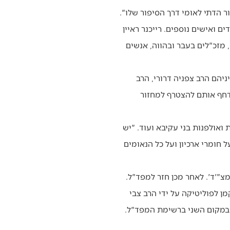
 ואישים נוספים. רייכנר ראיין
בני עקיבא, מזכ"לים בעבר ובהווה, אנשים
ניהם הרב צפניה דרורי, הרב
 דחף אותם להצטרף למחזור
ואולפנות בני עקיבא ועוד. "יש
 חומרי ארכיון ועל כל הנאומים
אית עם 'מצ"'ד'. לאחר מכן חזר למפד"ל.
חות של 'הנני' – בתחילה, בשנת 1977, נשלח הרב דרוקמן לפוליטיקה על ידי הרב צבי
ה במקום השני ברשימת המפד"ל.