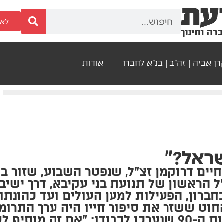
לאר
ן אביה | זה"ב | בנ"א לחברו
אודות
שראל?"
חיים דרוקמן זצ"ל, שנפטר השבוע, שזור ב
ל הראשון של תנועת בני עקיבא, דרך ישי
חברון, הפעילות למען העולים ועד כהונת
וט ששזר את סיפור חייו היה ערך התרומ
שאמר בעצמו בחגיגות ה-90 שנערכו לכבודו: "אם זה