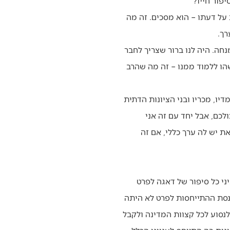
פור חייו?
על דעתו – הוא מסכים. זה מה
רך.
 באירוע והמנחה. היה לנו ברור שצריך לחבר
שהו ללמוד ממנו – זה מה שהרב
וזמנו אלפים מתלמדיו, מכריו ובני הציונות הדתית
ולכם, אבל יחד עם זה אני
מלאו לי 90 שנה… אבל אם הטרחה הזאת יש לה ערך כללי, אם זה
ני כל סיפור של דאגה לפרט
נסת ההתייחסות לפרט לא היתה
לנסוע לכל קצוות המדינה ולקבל