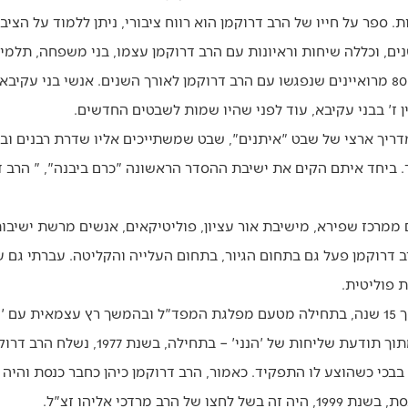
, וכללה שיחות וראיונות עם הרב דרוקמן עצמו, בני משפחה, תלמידים
במהלך עבודות על הספר יותר מ-80 מרואיינים שנפגשו עם הרב דרוקמן לאורך השנים. אנשי 
 ז' בבני עקיבא, עוד לפני שהיו שמות לשבטים החדשים.
 מדריך ארצי של שבט "איתנים", שבט שמשתייכים אליו שדרת רבנים ובי
ד. ביחד איתם הקים את ישיבת ההסדר הראשונה "כרם ביבנה", " הרב
ם ממרכז שפירא, מישיבת אור עציון, פוליטיקאים, אנשים מרשת ישיבות 
ב דרוקמן פעל גם בתחום הגיור, בתחום העלייה והקליטה. עברתי גם על
"הרב דרוקמן היה חבר כנסת במשך 15 שנה, בתחילה מטעם מפלגת המפד"ל ובהמשך רץ עצמ
גם את כהונתו בכנסת הוא ביצע מתוך תודעת שלי
 בבכי כשהוצע לו התפקיד. כאמור, הרב דרוקמן כיהן כחבר כנסת והי
רב מרדכי אליהו זצ"ל.