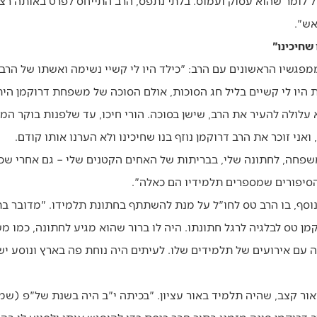
 לומר שהוא עסוק ועמוס. בלתי נתפס, הרב התייחס לפרט באותה רצינ
אש".
 שחיכינו"
מפגשיו הראשונים עם הרב: "כילד היו לי קשיי נשימה ואשתו של הרב,
 היו לי קשיים בליל חג הסוכות, אולם הסוכה של משפחת דרוקמן הי
לולה להעיר את הרב, שישן בסוכה. הורי חיכו, עד שלפנות בוקר המצ
ואני זוכר את הרב דרוקמן נוזף בנו שחיכינו ולא הערנו אותו קודם.
משפחה, לחתונה שלי, בבריתות של האחים הקטנים שלי – גם אחרי ש
 הסיפורים שמספרים תלמידיו הם כאלה".
נוסף, בו הרב טס לחו"ל על מנת להשתתף בחתונת תלמידו. "מדובר ב
קמן טס לבלגיה לרגל חתונתו. היה לו ברור שהוא מגיע לחתונה, כמו 
עם אירועים של תלמידים שלו. לעיתים היה נוחת פה בארץ ונוסע יש
ור קצב, שהיה תלמיד באור עציון. "בכיתה י"ב היה בשנת של"פ (שמי