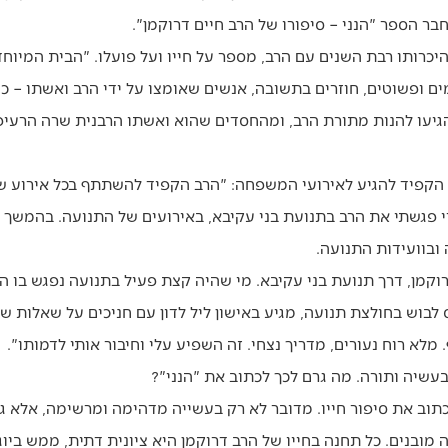
חבר הספר "הנני – סיפורו של הרב חיים דרוקמן".
היכרותו רבת השנים עם הרב, מספר על חייו ועל פועלו. "הבית המיו
ים ופשוטים, חוזרים בתשובה, אנשים שאומצו על ידי הרב ואשתו – כו
גיעו להנות מתורת הרב, ומהחסדים שהוא ואשתו הרבנית שרה הרעיפו
ל הקפיד להגיע לאירועי המשפחה: "הרב הקפיד להשתתף בכל אירוע ש
רי פגשתי את הרב בתנועת בני עקיבא, באירועים של התנועה. בהמשך 
ובוועידות התנועה.
וקמן, דרך תנועת בני עקיבא. מי שהיה קצת פעיל בתנועה נפגש בו הרב
מלא רוח נעורים, מדריך נצחי. זה השפיע עלי וחיבור אותי לדמותו".
בעשיה ותורה. מה גרם לכך לכתוב את "הנני"?
תוב את סיפור חייו. מדובר לא רק בעשייה מדהימה ומרשימה, אלא ג
 מובנים. כל תחנה בחייו של הרב דרוקמן היא ציונית דתית, ממש בי