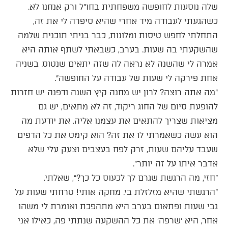
שלה נוסעות לחופשה משפחתית בחו״ל ורק אנחנו לא.
כשהגעתי לעבודה מיד אחרי שהיא סיפרה לי את זה,
התחלתי לחפש טיסות ומלונות, כבר בניתי תוכנית שלמה
שהשקעתי בה שעות. בערב, כשבאתי לשתף אותה היא
אמרה לי שהשנה לא נראה לה שזה יתאים שנטוס. בשניה
אחת פירקה לי שעות של עבודה על החופשה״.
״מה אתה רוצה? לרון יש מחנה קיץ השנה ודפנה יש חזרות
להופעת סיום של החוג ריקוד, זה לא מתאים, יש גם
מציאות שצריך להתאים את עצמנו אליה. את יודעת מה
הוא עשה כשאמרתי לו את זה? הוא קימט את כל הדפים
שעבד עליהם שעות, זרק לפח בעצבים וצעק עלי שלא
אדבר איתו על זה יותר״.
״חזי, מה הרגשת שגרם לך לכעוס כל כך?״, שאלתי.
״הרגשתי שהיא מזלזלת בי. מחקה אותי! טרחתי שעות על
גבי שעות ופתאום בערב היא מתהפכת ואומרת לי משהו
אחר, היא ׳שרפה׳ את כל ההשקעה שנתתי פה, כאילו אני