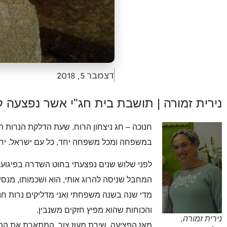
דצמבר 5, 2018
נירית זמורה | תושבת בית חג"י אשר נפצעה ל
חנוכה – חג ניצחון הרוח. שעת הדלקת הנרות הי
במשפחה ומכל משפחה יחד, כל עם ישראל. יחד
לפני שלוש שנים נפצעתי בחוט השדרה בפיגוע דק
המחבל שניסה להרוג אותי, הוא ושכמותו, מנסים
מדי שנה בשנה משפחתי ואני מדליקים נרות חנוכ
והכוחות שהוא מפיץ חזקים משנבין.
נירית זמורה,
מאז הפציעה, שירת מעוז צור, המתארת את התנכ