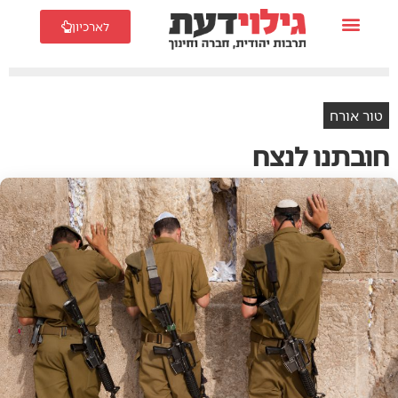
לארכיון
טור אורח
חובתנו לנצח