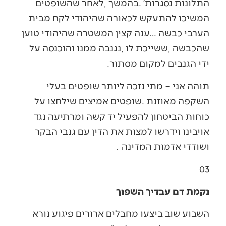
‬ידי‭ ‬הגנבים‭ ‬למקום‭ ‬מסתור‭.‬
‬ושודדי‭ ‬אדמות‭ ‬המדינה‭.
03‭ ‬
נקמת דם עבדיך השפוך