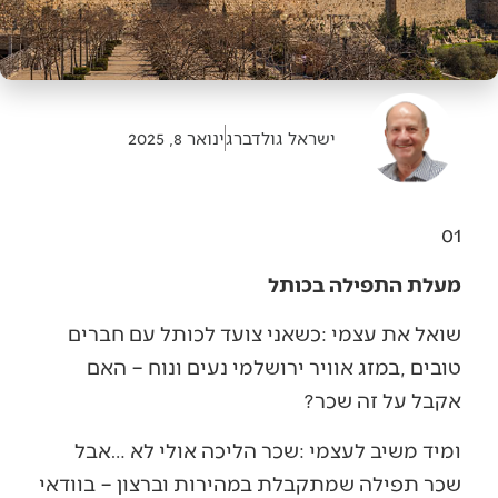
ישראל גולדברג
ינואר 8, 2025
01
מעלת התפילה בכותל
‬אקבל‭ ‬על‭ ‬זה‭ ‬שכר‭? ‬