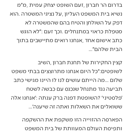
‬הבית‭ ‬שלהם״‭…‬
‬ששואלים‭ ‬את‭ ‬השאלות‭ ‬ואתה‭ ‬זה‭ ‬שיענה׳‭…‬