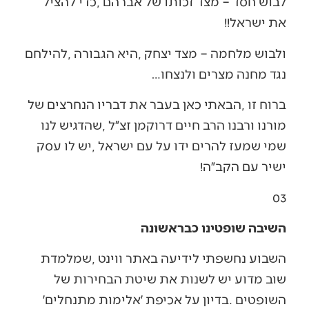
‬את‭ ‬ישראל‭!!‬
‬נגד‭ ‬מחנה‭ ‬מצרים‭ ‬ולנצחו‮…‬
‬ישיר‭ ‬עם‭ ‬הקב״ה‭!‬
03‭ ‬
השיבה שופטינו כבראשונה