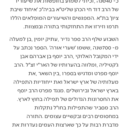
‬תרמו‭ ‬וזירזו‭ ‬את‭ ‬התחזקותי‭ ‬בתורה‭ ‬ובמצוות‭.‬
‬את‭ ‬החסרונות‭ ‬הגדולים‭ ‬של‭ ‬תפילה‭ ‬בחוץ‭ ‬לארץ‭.