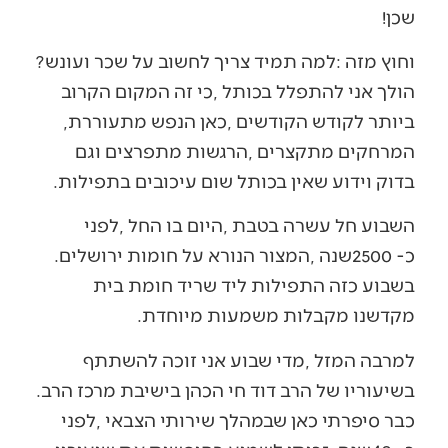
‬שכן‭!‬
וחוץ‭ ‬מזה‭: ‬למה‭ ‬תמיד‭ ‬צריך‭ ‬לחשוב‭ ‬על‭ ‬שכר‭ ‬ועונש‭?
‬ביותר‭ ‬לקודש‭ ‬הקודשים‭, ‬כאן‭ ‬הנפש‭ ‬מתעוררת‭,
‬בדוק‭ ‬וידוע‭ ‬שאין‭ ‬בכותל‭ ‬שום‭ ‬עיכובים‭ ‬בתפילות‭.‬
‬כ-2500‭ ‬שנה‭, ‬המצור‭ ‬הנורא‭ ‬על‭ ‬חומות‭ ‬ירושלים‭.
‬מקדשנו‭ ‬מקבלות‭ ‬משמעות‭ ‬מיוחדת‭.‬
‬בשיעוריו‭ ‬של‭ ‬הרב‭ ‬דוד‭ ‬חי‭ ‬הכהן‭ ‬בישיבת‭ ‬מרכז‭ ‬הרב‭.