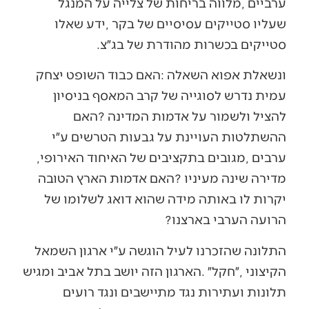
‬סטייקים‭ ‬בכשרות‭ ‬מהודרת‭ ‬של‭ ‬בג״צ‭.‬
‬ערבים‭, ‬מגובים‭ ‬בתקציבים‭ ‬של‭ ‬האיחוד‭ ‬האירופי‭,
‬הרועה‭ ‬הערבי‭ ‬בארצנו‭?‬