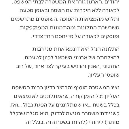
‬יהודים‭. ‬הארגון‭ ‬גורר‭ ‬את‭ ‬המשטרה‭ ‬לבתי‭ ‬המשפט‭,
‬ופוסקים‭ ‬לכאורה‭ ‬על‭ ‬פי‭ ‬יחסם‭ ‬החד‭ ‬צדדי‭.‬
‬שופטי‭ ‬העליון‭.‬
‬בכלל‭ ‬בשטח‮…‬‭ ‬או‭ ‬שמתלוננים‭ ‬על‭ ‬הסגת‭ ‬גבול‮…‬‭ ‬ואז‭,