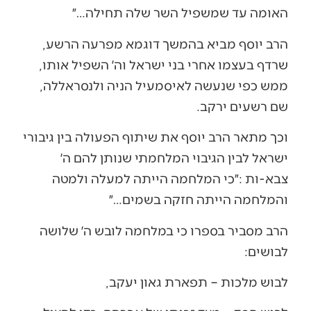
‬האומה‭ ‬עד‭ ‬שמשפיל‭ ‬השר‭ ‬שלה‭ ‬תחילה‮…‬״
הרב‭ ‬יוסף‭ ‬מביא‭ ‬בהמשך‭ ‬דוגמא‭ ‬מפרעה‭ ‬הרשע‭,
‬שרדף‭ ‬בעצמו‭ ‬אחרי‭ ‬בני‭ ‬ישראל‭ ‬וה׳‭ ‬השפיל‭ ‬אותו‭,
‬ממש‭ ‬כפי‭ ‬שנעשה‭ ‬לאיסמעיל‭ ‬הניה‭ ‬ולנסראללה‭,
‬שם‭ ‬רשעים‭ ‬ירקב‭. ‬
‬והמלחמה‭ ‬הייתה‭ ‬חזקה‭ ‬בשמים‮…‬״
‬לבושים‭:‬
לבוש‭ ‬מלכות‭ – ‬תפארת‭ ‬גאון‭ ‬יעקב‭,‬