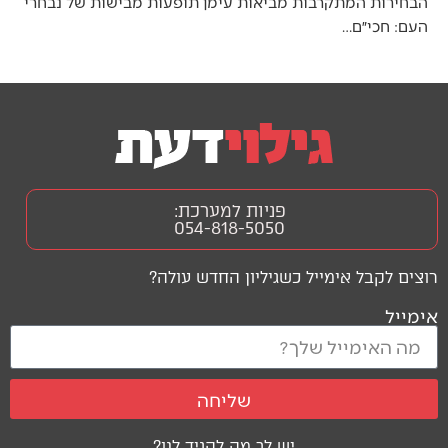
הבחירות המתקרבות מביאות עימן תופעות מבישות של נבחרי
העם: חכי״ם…
פניות למערכת:
054-818-5050
רוצים לקבל אימייל כשגיליון החדש עולה?
אימייל
שליחה
יש לך מה להגיד לנו?