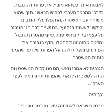
‬כוחות‭ ‬המשטרה‭.‬
‬הערבי‮…‬
וכך‭ ‬היה‭.‬