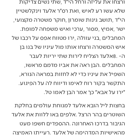
‬הי״ד‭, ‬תושב‭ ‬גינות‭ ‬שומרון‭, ‬חוקר‭ ‬משטרה‭ ‬מקצועי‭,
‬ישר‭, ‬אמיץ‭, ‬מסור‭, ‬ערכי‭ ‬ואיש‭ ‬משפחה‭ ‬למופת‭.
‬המחבלים‭. ‬הבן‭ ‬ראה‭ ‬את‭ ‬אביו‭ ‬מדמם‭ ‬מראשו‭,
‬השפיל‭ ‬את‭ ‬עיניו‭ ‬כדי‭ ‬לא‭ ‬לחזות‭ ‬במראה‭ ‬הנורא‭,
‬התקשר‭ ‬בקור‭ ‬רוח‭ ‬לאימו‭ ‬ודיווח‭ ‬לה‭ ‬על‭ ‬הפיגוע‭.
‬״ירו‭ ‬על‭ ‬אבא״‭ ‬כך‭ ‬אמר‭ ‬הבן‭ ‬לאמו‭ ‬טל‭.‬