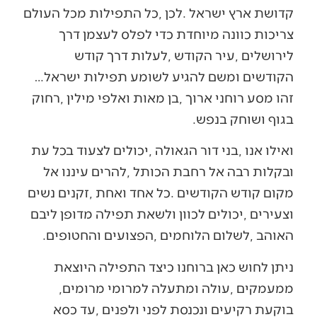
‬הקודשים‭ ‬ומשם‭ ‬להגיע‭ ‬לשומע‭ ‬תפילות‭ ‬ישראל‮…‬‭
‬בגוף‭ ‬ושוחק‭ ‬בנפש‭.‬
‬האוהב‭, ‬לשלום‭ ‬הלוחמים‭, ‬הפצועים‭ ‬והחטופים‭. ‬
‬ממעמקים‭, ‬עולה‭ ‬ומתעלה‭ ‬למרומי‭ ‬מרומים‭,