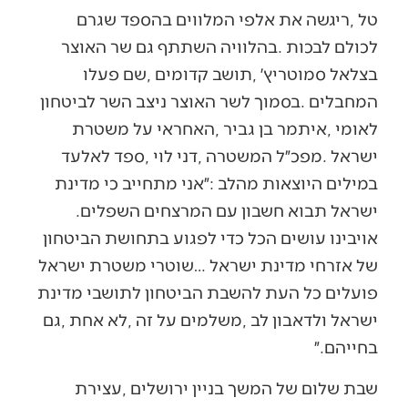
‬ישראל‭ ‬תבוא‭ ‬חשבון‭ ‬עם‭ ‬המרצחים‭ ‬השפלים‭.
‬בחייהם‭.‬״