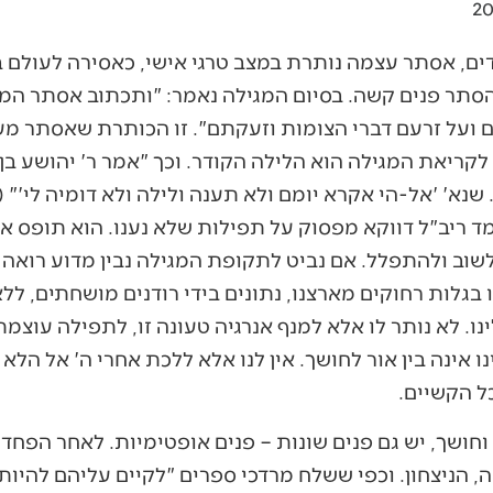
ים, אסתר עצמה נותרת במצב טרגי אישי, כאסירה לעולם ב
תר פנים קשה. בסיום המגילה נאמר: "ותכתוב אסתר המל
ועל זרעם דברי הצומות וזעקתם". זו הכותרת שאסתר מעני
לקריאת המגילה הוא הלילה הקודר. וכך "אמר ר' יהושע בן 
שנא' 'אל-הי אקרא יומם ולא תענה ולילה ולא דומיה לי'" 
 ריב"ל דווקא מפסוק על תפילות שלא נענו. הוא תופס א
לשוב ולהתפלל. אם נביט לתקופת המגילה נבין מדוע רואה 
 בגלות רחוקים מארצנו, נתונים בידי רודנים מושחתים, לל
ו. לא נותר לו אלא למנף אנרגיה טעונה זו, לתפילה עוצמת
 אינה בין אור לחושך. אין לנו אלא ללכת אחרי ה' אל הלא 
ל הקשיים.
ושך, יש גם פנים שונות – פנים אופטימיות. לאחר הפחד
, הניצחון. וכפי ששלח מרדכי ספרים "לקיים עליהם להיות