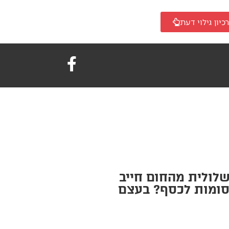
כיון גילוי דעת
לולית מהחום חייב
סומות לכסף? בעצם