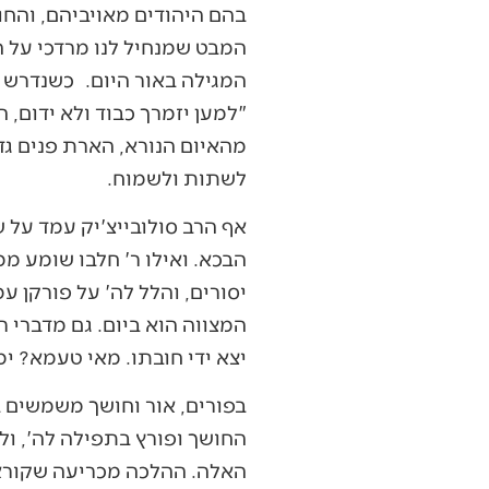
בהם היהודים מאויביהם, והח
המבט שמנחיל לנו מרדכי על ה
המגילה באור היום. כשנדרש 
"למען יזמרך כבוד ולא ידום, 
מהאיום הנורא, הארת פנים גדו
לשתות ולשמוח.
אף הרב סולובייצ'יק עמד על 
הבכא. ואילו ר' חלבו שומע ממ
יסורים, והלל לה' על פורקן ע
המצווה הוא ביום. גם מדברי 
יצא ידי חובתו. מאי טעמא? י
בפורים, אור וחושך משמשים ב
החושך ופורץ בתפילה לה', ול
האלה. ההלכה מכריעה שקוראים