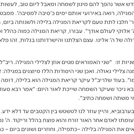
ודש אשר נהפך להם מיגון לשמחה ומאבל ליום טוב, לעשות
מגילה, רואה באירועי אותם ימים כ'סיבה למסיבה'. ממבט
ר' חלבו לתת טעם לקריאת המגילה בלילה ולשנותה ביום, 
ה' אלוקי לעולם אודך". עבורו, קריאת המגילה כמוה כהלל 
לה של ה' אלינו. עצם הצלתנו והישרדותנו בגלות, זהו פלא 
שניות זו: "שני האמוראים מטים אוזן לצלילי המגילה. ריב
נה צלילי גאולה. ואכן שני היסודות הללו מיוצגים במגילה
מו". בעוד שלריב"ל עיקר קריאת המגילה הוא בלילה, דומה כ
רבא ניכר שעיקר השמחה שייכת לאור היום: "אמר רבא סע
מי משתה ושמחה כתיב".
ערבוביא, והיין עוזר לנו לטשטש בין הקטבים עד דלא ידע
עומתו לאדם אחר האור זורח והוא פוצח בהלל וריקוד. ה' נ
 את המגילה בלילה –כתפילה, וחוזרים ושונים ביום – כה