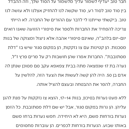
חבר טוב יעדיף לשמור עליך מלשמור על הסוד שלך, וזה ההבדל
בין סוד טוב לסוד רע, סוד שקשה לנו להחזיק אצלנו ולא עושה לנו
טוב. ביקשתי שייתנו לי לדבר עם ההורים של החברה. לא הייתי
צריכה להפחיד את החברות ולספר את סיפורי הזוועה שאנו רואים
יום-יום בלהב"ה, שאינם סיפורי אהבה אלא ניצול ומצוקה של בנות
מסכנות. הן קטינות עם צו נזקקות, הן במקום סגור שיש בו "דלת
מסתובבת". החברות אמרו שהן חושבות רק על מרים פרץ ז"ל,
נערה בת 17 שנמצאה מתה בבית צפאפא עקב סם מסוכן שנתן לה
אדם בן 50. היה להן קשה לעשות את הצעד הזה, להלשין על
החברה, להפר את ההבטחה ובעצם להציל אותה.
ללא מעט נערות בסיכון, בנות 14–17, הוצא צו נזקקות על מנת להגן
עליהן. הן גרות במקום סגור, אבל יש שם דלת מסתובבת. כל הזמן
נערות בורחות משם, היא לא היחידה. חמש נערות ברחו משם
באותו שבוע. הנערות בורחות לכפרים. הן עוברות מחסומים