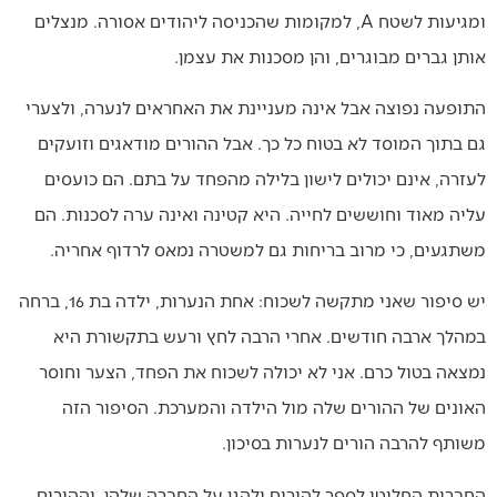
ומגיעות לשטח A, למקומות שהכניסה ליהודים אסורה. מנצלים
אותן גברים מבוגרים, והן מסכנות את עצמן.
התופעה נפוצה אבל אינה מעניינת את האחראים לנערה, ולצערי
גם בתוך המוסד לא בטוח כל כך. אבל ההורים מודאגים וזועקים
לעזרה, אינם יכולים לישון בלילה מהפחד על בתם. הם כועסים
עליה מאוד וחוששים לחייה. היא קטינה ואינה ערה לסכנות. הם
משתגעים, כי מרוב בריחות גם למשטרה נמאס לרדוף אחריה.
יש סיפור שאני מתקשה לשכוח: אחת הנערות, ילדה בת 16, ברחה
במהלך ארבה חודשים. אחרי הרבה לחץ ורעש בתקשורת היא
נמצאה בטול כרם. אני לא יכולה לשכוח את הפחד, הצער וחוסר
האונים של ההורים שלה מול הילדה והמערכת. הסיפור הזה
משותף להרבה הורים לנערות בסיכון.
החברות החליטו לספר להורים ולהגן על החברה שלהן, וההורים