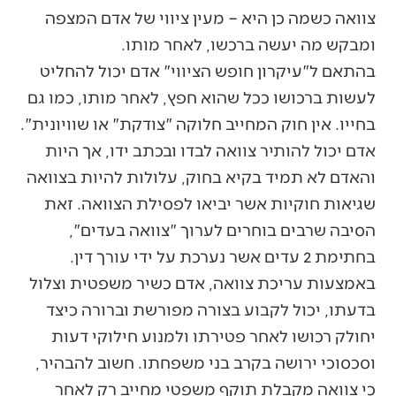
צוואה כשמה כן היא – מעין ציווי של אדם המצפה
ומבקש מה יעשה ברכשו, לאחר מותו.
בהתאם ל"עיקרון חופש הציווי" אדם יכול להחליט
לעשות ברכושו ככל שהוא חפץ, לאחר מותו, כמו גם
בחייו. אין חוק המחייב חלוקה "צודקת" או שוויונית".
אדם יכול להותיר צוואה לבדו ובכתב ידו, אך היות
והאדם לא תמיד בקיא בחוק, עלולות להיות בצוואה
שגיאות חוקיות אשר יביאו לפסילת הצוואה. זאת
הסיבה שרבים בוחרים לערוך "צוואה בעדים",
בחתימת 2 עדים אשר נערכת על ידי עורך דין.
באמצעות עריכת צוואה, אדם כשיר משפטית וצלול
בדעתו, יכול לקבוע בצורה מפורשת וברורה כיצד
יחולק רכושו לאחר פטירתו ולמנוע חילוקי דעות
וסכסוכי ירושה בקרב בני משפחתו. חשוב להבהיר,
כי צוואה מקבלת תוקף משפטי מחייב רק לאחר