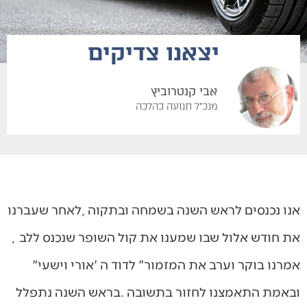
יצאנו צדיקים
אבי קנטרוביץ
מנכ"ל תנועה כהלכה
‬את‭ ‬חודש‭ ‬אלול‭ ‬שבו‭ ‬שמענו‭ ‬את‭ ‬קול‭ ‬השופר‭ ‬שנכנס‭ ‬ללב‭,
‬אמרנו‭ ‬בוקר‭ ‬וערב‭ ‬את‭ ‬המזמור‭ ‬‮"‬לדוד‭ ‬ה‮'‬‭ ‬אורי‭ ‬וישעי‮"‬‭