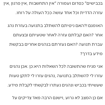
‬עזרה‭ ‬הדדית‭ ‬וכל‭ ‬אחד‭ ‬עושה‭ ‬ככל‭ ‬העולה‭ ‬על‭ ‬רוחו‭.‬
‬מידע‭ ‬בדרך‭?‬
‬שעשיתי‭ ‬בכביש‭ ‬ונהגים‭ ‬נעתרו‭ ‬לבקשתי‭ ‬לקבלת‭ ‬מידע‭.‬