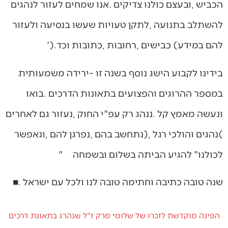
‬להם‭ ‬במידע‭ (‬כבישים‭, ‬רחובות‭, ‬כתובות‭ ‬וכד‮'‬‭).‬
‬לכולנו‭ ‬‮"‬להגיע‭ ‬הביתה‭ ‬בשלום‭ ‬ובשמחה‮"‬‭ ‬
שנה‭ ‬טובה‭ ‬כתיבה‭ ‬וחתימה‭ ‬טובה‭ ‬לנו‭ ‬ולכל‭ ‬עם‭ ‬ישראל‭. ‬■
הפינה מוקדשת לזכרו של שלומי מרק ז"ל שנהרג בתאונת דרכים