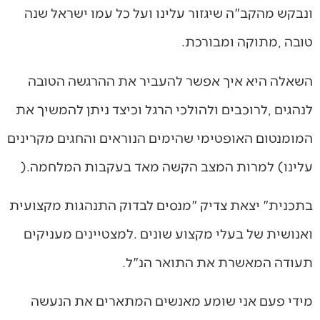
‬טובה‭, ‬מתוקה‭ ‬ומבורכת‭.‬
‬עלינו‭ (‬למרות‭ ‬המצב‭ ‬הקשה‭ ‬מאד‭ ‬בעקבות‭ ‬המלחמה‭). ‬
‬תעודה‭ ‬המאשרת‭ ‬את‭ ‬התואר‭ ‬הנ"ל‭.‬