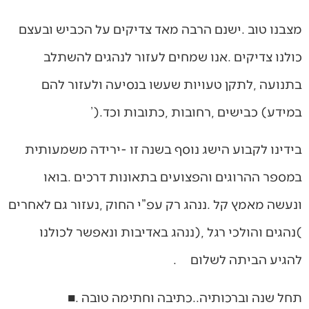
‬במידע‭ (‬כבישים‭, ‬רחובות‭, ‬כתובות‭ ‬וכד‮’‬‭).‬
‬להגיע‭ ‬הביתה‭ ‬לשלום‭. ‬
תחל‭ ‬שנה‭ ‬וברכותיה‭..‬כתיבה‭ ‬וחתימה‭ ‬טובה‭. ‬■