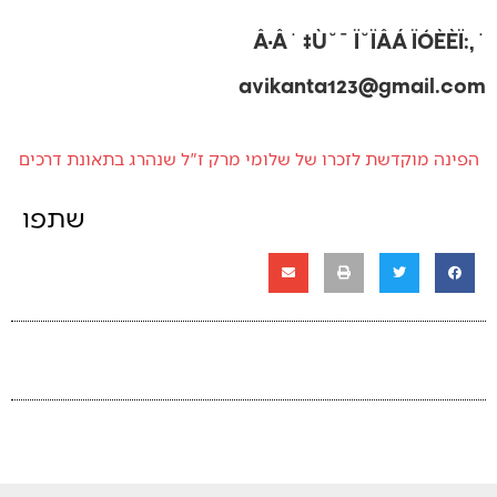
˙‚Â·Â˙ ‡Ù˘¯ Ï˘ÏÂÁ ÏÓÈÈÏ:
avikanta123@gmail.com
הפינה מוקדשת לזכרו של שלומי מרק ז"ל שנהרג בתאונת דרכים
שתפו