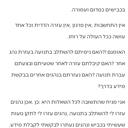
‬בכבישים‭ ‬כסדום‭ ‬ועמורה‭. ‬
‬עושה‭ ‬ככל‭ ‬העולה‭ ‬על‭ ‬רוחו‭.‬
‬מידע‭ ‬בדרך‭?‬
‬שעשיתי‭ ‬בכביש‭ ‬ונהגים‭ ‬נעתרו‭ ‬לבקשתי‭ ‬לקבלת‭ ‬מידע‭.‬