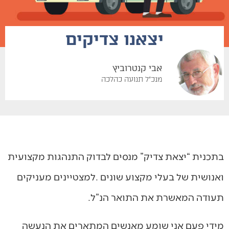
יצאנו צדיקים
אבי קנטרוביץ
מנכ"ל תנועה כהלכה
‬תעודה‭ ‬המאשרת‭ ‬את‭ ‬התואר‭ ‬הנ”ל‭.‬