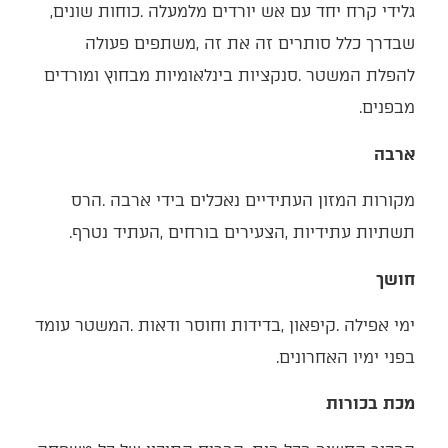
גלידי‭ ‬קרח‭ ‬יחד‭ ‬עם‭ ‬אש‭ ‬יורדים‭ ‬מלמעלה‭. ‬כוחות‭ ‬שונים‭,
‬מבפנים‭.‬
ארבה
‬תשתיות‭ ‬עתידיות‭, ‬הצעירים‭ ‬בורחים‭, ‬העתיד‭ ‬נטרף‭.‬
חושך
‬בפני‭ ‬ימיו‭ ‬האחרונים‭.‬
מכת בכורות