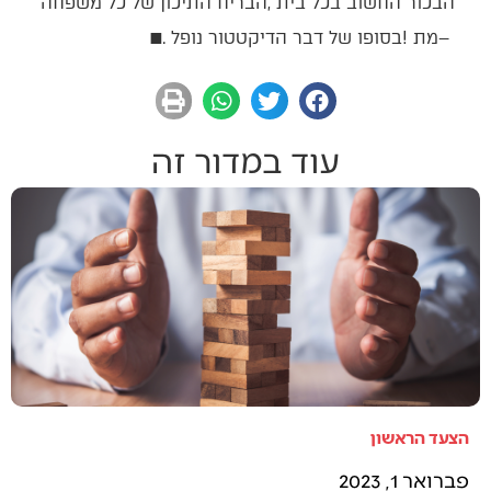
– ‬מת‭! ‬בסופו‭ ‬של‭ ‬דבר‭ ‬הדיקטטור‭ ‬נופל‭. ‬
■
עוד במדור זה
הצעד הראשון
פברואר 1, 2023