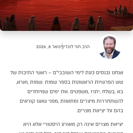
הרב חגי לונדין
ינואר 8, 2026
‬שש‭ ‬הפרשיות‭ ‬הראשונות‭ ‬בספר‭ ‬שמות‭: ‬שמות‭, ‬וארא‭,
‬בהם‭ ‬על‭ ‬יציאת‭ ‬מצרים‭. ‬