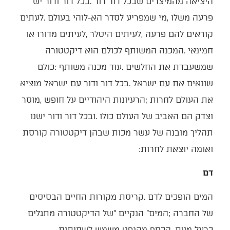
‬ואומה‭ ‬יוצאת‭ ‬לחרות‭:‬
דם