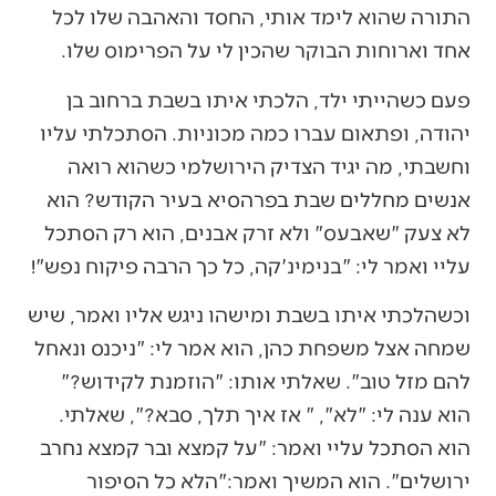
התורה שהוא לימד אותי, החסד והאהבה שלו לכל
אחד וארוחות הבוקר שהכין לי על הפרימוס שלו.
פעם כשהייתי ילד, הלכתי איתו בשבת ברחוב בן
יהודה, ופתאום עברו כמה מכוניות. הסתכלתי עליו
וחשבתי, מה יגיד הצדיק הירושלמי כשהוא רואה
אנשים מחללים שבת בפרהסיא בעיר הקודש? הוא
לא צעק "שאבעס" ולא זרק אבנים, הוא רק הסתכל
עליי ואמר לי: "בנימינ'קה, כל כך הרבה פיקוח נפש"!
וכשהלכתי איתו בשבת ומישהו ניגש אליו ואמר, שיש
שמחה אצל משפחת כהן, הוא אמר לי: "ניכנס ונאחל
להם מזל טוב". שאלתי אותו: "הוזמנת לקידוש?"
הוא ענה לי: "לא", " אז איך תלך, סבא?", שאלתי.
הוא הסתכל עליי ואמר: "על קמצא ובר קמצא נחרב
ירושלים". הוא המשיך ואמר:"הלא כל הסיפור