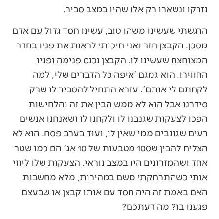
נזרקו ונשארו רק אלו שהיו במצב סביר.
הרגשתי שעשינו משהו טוב, עשינו חסד גדול עם אדם
מסכן. הקבצן חזר ואני חיכיתי לראות את פניו בחדר
המצוחצח שעשינו לו. הקבצן נכנס פנימה ופניו
החווירו. הוא גמגם 'איפה כל הדברים שלי, למה
לקחתם לי אותם'. עזרא התחיל להסביר לו שרק
סידרנו אבל הוא לא ממש הבין את זה והלחישות
הפכו לצעקות שגנבנו לו ולקחנו לו ושאנחנו אנשים
רעים שגונבים ממי שאין לו, ועוד בערב פסח. הוא לא
הצליח להבין ש100 מטבעות של 10 אג' הם כמו שטר
אחד ושהמזרונים היו במצב נוראי. הצעקות שלו ליווי
אותי כשהתרחקתי משם במהירות, מלא מחשבות
האם באמת זה היה חסד עם אותו קבצן או שבעצם
פגענו בו? מה דעתכם?