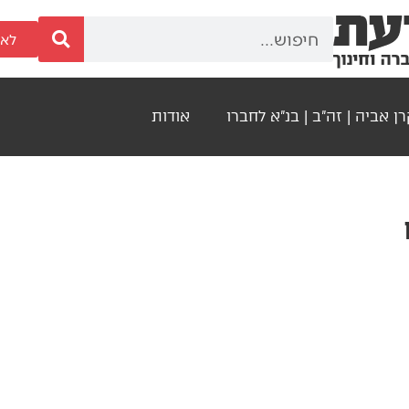
לאר
ן אביה | זה"ב | בנ"א לחברו
אודות