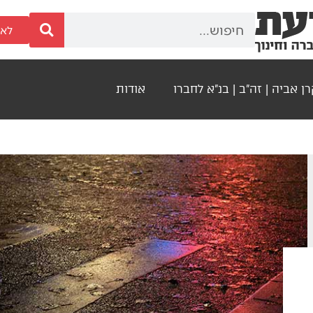
לאר
ן אביה | זה"ב | בנ"א לחברו
אודות