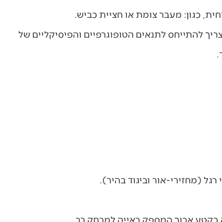
ית, כגון: מעבר צומת או חציית כביש.
ריך להתייחס לתנאים הטופוגרפיים והפיסיקליים של
.
גל (מחזירי-אור וביגוד בהיר).
 בקטע ארוך המספק ראייה למרחק רב.