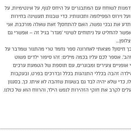
נות לשוחח עם המתבגרים על היחס לגוף, על אינטימיות, על
ל וירוס הפפילומה ותכונותיו. כדי שבנות תעשינה בחירות
תדע את נבכי נפשה. האם להתחסן? זאת שאלה מורכבת. אני
ר להחליט על ניתוחים לשינוי 'מגדר' בגיל זה – אפשרי גם
צלופן…
כך חיסון? מצאתי לאחרונה ספר נחמד טרי מהתנור שמדבר על
זהב'. אספר לכם עליו בכמה מילים: זהו סיפור ילדים פשוט
י אופניים צעירים ומבוגרים, עם תוספת של הטמעת ערכים
ין עניין' מדריך את הילדה זהבה בכללי התנהגות בכלל ובדרכים בפרט, ובעקבות
, כדי שלא יהיה לבד גם בשעות שזהבה לא איתו. כך, בסגנון
לים לקרב את חוקי הזהירות לנפש הילד, והרווח הוא של כולנו.