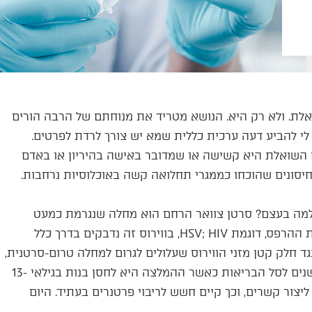
שואלת. ולא רק היא. הנושא מטריד את מנוחתם של הרבה הורים
לי להביע דעה ערכית כללית שמא יש צורך לרדת לפרטים.
 השואלת היא קשישה או שמדובר באישה בהיריון או באדם
 חיסונים שהוכחו כממגרי תחלואה קשה באוכלוסיות נרחבות.
 הדילמה בעצם? סרטן צוואר הרחם הוא מחלה שנגרמת כמעט
באופן בלעדי על ידי וירוס הפפילומה, מקבוצת וירוסים ממשפחת ההרפס, דוגמת HSV; HIV, בווירוס זה נדבקים בדרך כלל
ד חלק קטן מזני הווירוס שעלולים לגרום למחלה טרום-סרטנית,
וכן להופעת יבלות בחלקי גוף שונים. החיסון הוכנס לפני מספר שנים לסל הבריאות כאשר ההמלצה היא לחסן בנות בגילאי 13-
 מתחילות הבנות בישראל ליצור קשרים, וכך קיים חשש לריבוי פרטנרים בעתיד. היום