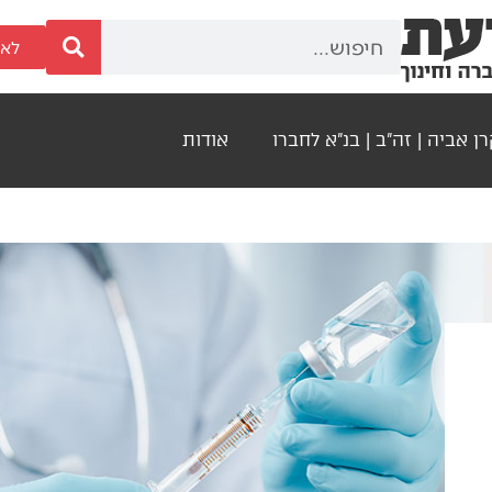
לאר
ן אביה | זה"ב | בנ"א לחברו
אודות