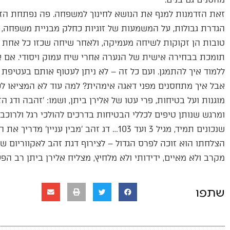
זאת הזדמנות למנף את הנושא לחינוך למשפחה. פה נפתחת הזדמ
הגדרת גבולות, על המשמעות של זוגיות כחלק מבניית משפחה, וע
טובות הן זקוקות לשיחה מעמיקה, ולאחר שיחה שכזו כל אחת 
תומכת בבחירה אישית של הנערה אחרי שיח עמוק ויסודי. אם אפש
ללמוד איך להתמגן. ועם כל זה – לא ניתן לעטוף אותם בעטיפת 
אבל איך מתחסנים מפני דאגה אימהית? למה עוד לא המציאו ל
מוגנות ועל בטיחות, פרי עטו של אלירן ביתן, ושמו: 'זהבה ודג ה
ומרגש שנותן טיפים לכללי הבטיחות בדרכים להולכי רגל ולרוכב
שנכונים תמיד, מגיל 3 ועד 103… דג זהב 'מב
הצלחתו הוא זוכה לפרס הגדול – לצירוף דגת זהב לאקווריום שלו
מקרב ולא מאיים, ידידותי ולא מלחיץ, מצליח אלירן ביתן רב הפע
שתפו