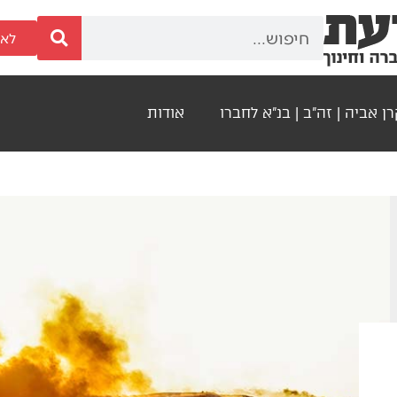
לאר
ן אביה | זה"ב | בנ"א לחברו
אודות