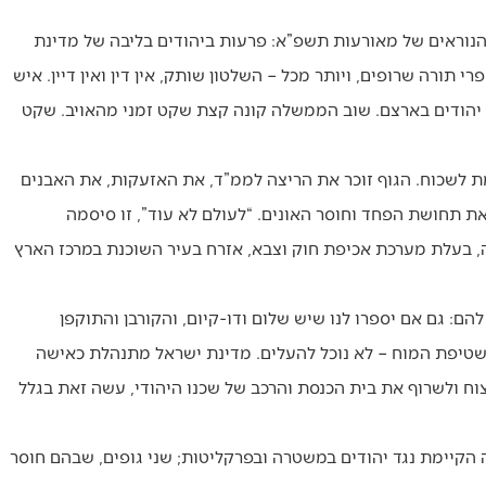
וראים של מאורעות תשפ”א: פרעות ביהודים בליבה של מדינת
 תורה שרופים, ויותר מכל – השלטון שותק, אין דין ואין דיין. איש
ל יהודים בארצם. שוב הממשלה קונה קצת שקט זמני מהאויב. שקט
מת לשכוח. הגוף זוכר את הריצה לממ”ד, את האזעקות, את האבנים
את תחושת הפחד וחוסר האונים. “לעולם לא עוד”, זו סיסמה
ה, בעלת מערכת אכיפת חוק וצבא, אזרח בעיר השוכנת במרכז הארץ
הם: גם אם יספרו לנו שיש שלום ודו-קיום, והקורבן והתוקפן
לשטיפת המוח – לא נוכל להעלים. מדינת ישראל מתנהלת כאישה
וח ולשרוף את בית הכנסת והרכב של שכנו היהודי, עשה זאת בגלל
הקיימת נגד יהודים במשטרה ובפרקליטות; שני גופים, שבהם חוסר