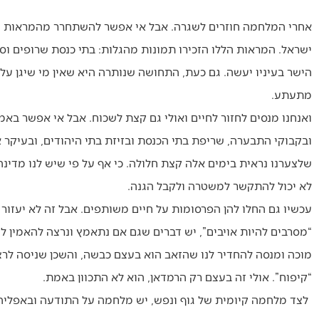
אחרי המלחמה חוזרים לשגרה. אבל אי אפשר להשתחרר מהמראות הנ
ישראל. המראות הללו הזכירו תמונות מהגלות: בתי כנסת שרופים וספרי
הישר בעיניו יעשה. גם כעת, התחושה שנותרה היא שאין מי שיגן ע
מתעתע.
ואנחנו מנסים לחזור לחיים ואולי גם קצת לשכוח. אבל אי אפשר בא
ובקבוקי התבערה, שריפת בתי הכנסת ובזיזת בתי היהודים, ובעיקר 
שלצערנו נראית בימים אלה קצת חלולה. כי אף על פי שיש לנו מדינ
לא יכול להתקשר למשטרה ולקבל הגנה.
עכשיו גם החלו להן הפרסומות על חיים משותפים. אבל זה לא יעזור ל
“מסרבים להיות אויבים”, יש דברים שגם אם נתאמץ ונרצה להאמין 
מוכה ומנסה להחדיר לנו שהזאב הוא בעצם כבשה, והשכן שניסה לרצ
“קיפוח”. אולי זה בעצם רק הרמדאן, הוא לא התכוון באמת.
לצד מלחמה קיומית של גוף ונפש, יש מלחמה על התודעה ובאפליה 