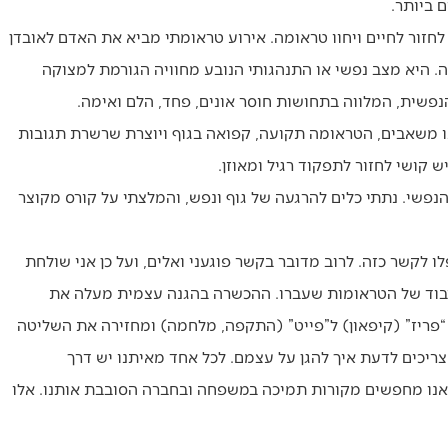
 ביותר.
 לחזור לחיים ויחוו טראומה. אירוע טראומתי מביא את האדם לאובדן
. היא מצב נפשי או התנהגותי הנובע מחוויה הגורמת למצוקה
פשית, המלווה בתחושות חוסר אונים, פחד, הלם ואימה.
ו משאבים, הטראומה תקועה, קפואה בגוף ויוצרת שרשרת תגובות
 קושי לחזור לתפקוד רגיל ומאוזן.
שי. נתתי כלים להרגעה של גוף ונפש, והמלצתי על קורס מקוצר
 לקשר כזה. לרוב מדובר בקשר פוגעני ואלים, ועל כן אני שולחת
עיבוד של הטראומות שעברו. ההכשרה בהגנה עצמית מעלה את
“פריז” (קיפאון) ל”פייט” (התקפה, מלחמה) ומחזירה את השליטה
 צריכים לדעת איך להגן על עצמם. לכל אחד מאיתנו יש דרך
 אנו מחפשים מקורות תמיכה במשפחה ובחברה הסובבת אותנו. אלו