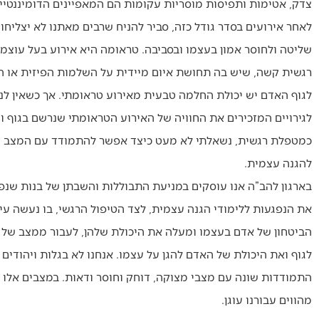
צדק, אטימות ותפיסות מוסריות עקומות הם המאפיינים הדומיננטיים
לאחר אירועים בסדר גודל כזה, סביר להניח שרבים מאתנו לא יצליחו
שליטה ולחוסר אמון בעצמו ובסביבה. טראומה היא אירוע בעל עוצמה
רגשית קשה, שיש בה תחושת איום מיידית על השלמות הפיזית או הנ
לגוף האדם יש יכולת החלמה טבעית מאירוע טראומתי. אך כשאין לנ
לגירויים המזכירים את החוויה של האירוע הטראומתי שנרשם בגוף ויש
כמטפלת רגשית, נשאלתי לא מעט כיצד אפשר להתמודד עם המצב הנפ
להגנה עצמית.
בארגון להב”ה אנו עוסקים במניעת התבוללות והשבתן של בנות שנפלו
את הנפגעות ללימודי הגנה עצמית, לצד הטיפול הרגשי, בו נעשה 
הביטחון של אדם בעצמו ומעלה את היכולת שלהן, לעבור ממצב של 
לגוף ואת היכולת של האדם להגן על עצמו. אנחנו לא בגלות ויהודים
התמודדות שונה עם מצבי מצוקה, דוחק וחוסר ודאות. במצבים אלו
מהווים עבורנו עוגן.